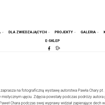
A
DLA ZWIEDZAJĄCYCH
PROJEKTY
GALERIA
E-SKLEP
zaprasza na fotograficzną wystawę autorstwa Pawła Chary pt
w mistycznym ujęciu. Zdjęcia powstały podczas podróży autora
eł Chara podczas swej wyprawy widział zapierające dech w pie