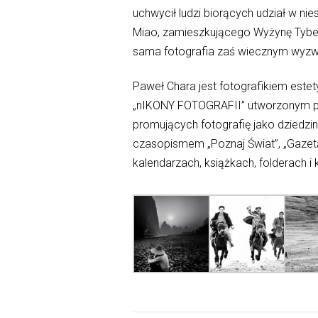
uchwycił ludzi biorących udział w ni
Miao, zamieszkującego Wyżynę Tybet
sama fotografia zaś wiecznym wyzw
Paweł Chara jest fotografikiem este
„nIKONY FOTOGRAFII” utworzonym prz
promujących fotografię jako dziedzin
czasopismem „Poznaj Świat”, „Gazet
kalendarzach, książkach, folderach i