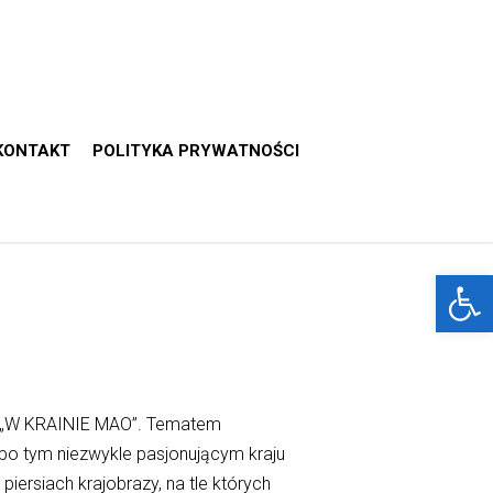
KONTAKT
POLITYKA PRYWATNOŚCI
Otwórz 
. „W KRAINIE MAO”. Tematem
 po tym niezwykle pasjonującym kraju
rsiach krajobrazy, na tle których