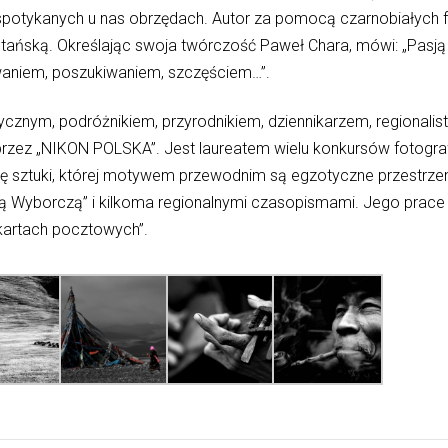
espotykanych u nas obrzędach. Autor za pomocą czarnobiałych fot
ańską. Określając swoja twórczość Paweł Chara, mówi: „Pasją
aniem, poszukiwaniem, szczęściem…”.
tycznym, podróżnikiem, przyrodnikiem, dziennikarzem, regional
ez „NIKON POLSKA”. Jest laureatem wielu konkursów fotograf
ę sztuki, której motywem przewodnim są egzotyczne przestrzeni
ą Wyborczą” i kilkoma regionalnymi czasopismami. Jego prace
 kartach pocztowych”.