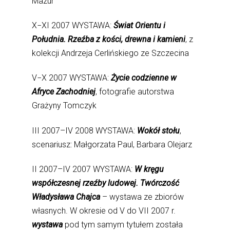
Mazur
X−XI 2007 WYSTAWA:
Świat Orientu i
Południa. Rzeźba z kości, drewna i kamieni
, z
kolekcji Andrzeja Cerlińskiego ze Szczecina
V−X 2007 WYSTAWA:
Życie codzienne w
Afryce Zachodniej
, fotografie autorstwa
Grażyny Tomczyk
III 2007–IV 2008 WYSTAWA:
Wokół stołu
,
scenariusz: Małgorzata Paul, Barbara Olejarz
II 2007–IV 2007 WYSTAWA:
W kręgu
współczesnej rzeźby ludowej. Twórczość
Władysława Chajca
– wystawa ze zbiorów
własnych. W okresie od V do VII 2007 r.
wystawa
pod tym samym tytułem została