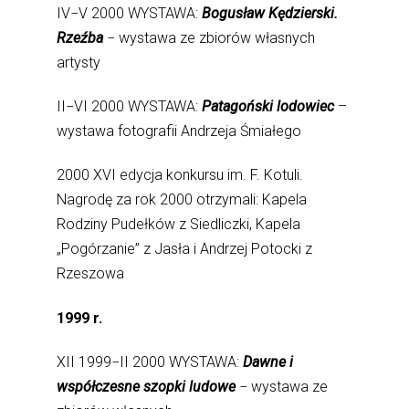
IV−V 2000 WYSTAWA:
Bogusław Kędzierski.
Rzeźba
− wystawa ze zbiorów własnych
artysty
II−VI 2000 WYSTAWA:
Patagoński lodowiec
–
wystawa fotografii Andrzeja Śmiałego
2000 XVI edycja konkursu im. F. Kotuli.
Nagrodę za rok 2000 otrzymali: Kapela
Rodziny Pudełków z Siedliczki, Kapela
„Pogórzanie” z Jasła i Andrzej Potocki z
Rzeszowa
1999 r.
XII 1999−II 2000 WYSTAWA:
Dawne i
współczesne szopki ludowe
− wystawa ze