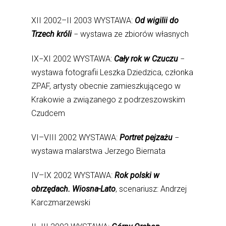
XII 2002–II 2003 WYSTAWA:
Od wigilii do
Trzech króli
− wystawa ze zbiorów własnych
IX−XI 2002 WYSTAWA:
Cały rok w Czuczu
−
wystawa fotografii Leszka Dziedzica, członka
ZPAF, artysty obecnie zamieszkującego w
Krakowie a związanego z podrzeszowskim
Czudcem
VI–VIII 2002 WYSTAWA:
Portret pejzażu
−
wystawa malarstwa Jerzego Biernata
IV–IX 2002 WYSTAWA:
Rok polski w
obrzędach. Wiosna-Lato
, scenariusz: Andrzej
Karczmarzewski