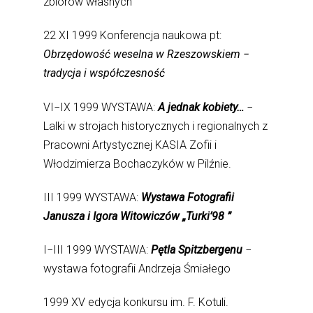
zbiorów własnych
22 XI 1999 Konferencja naukowa pt:
Obrzędowość weselna w Rzeszowskiem −
tradycja i współczesność
VI−IX 1999 WYSTAWA:
A jednak kobiety…
−
Lalki w strojach historycznych i regionalnych z
Pracowni Artystycznej KASIA Zofii i
Włodzimierza Bochaczyków w Pilźnie.
III 1999 WYSTAWA:
Wystawa Fotografii
Janusza i Igora Witowiczów „Turki’98 ”
I−III 1999 WYSTAWA:
Pętla Spitzbergenu
−
wystawa fotografii Andrzeja Śmiałego
1999 XV edycja konkursu im. F. Kotuli.