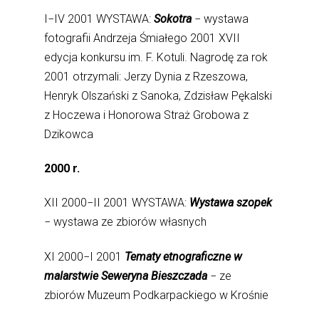
I−IV 2001 WYSTAWA:
Sokotra
− wystawa
fotografii Andrzeja Śmiałego 2001 XVII
edycja konkursu im. F. Kotuli. Nagrodę za rok
2001 otrzymali: Jerzy Dynia z Rzeszowa,
Henryk Olszański z Sanoka, Zdzisław Pękalski
z Hoczewa i Honorowa Straż Grobowa z
Dzikowca
2000 r.
XII 2000−II 2001 WYSTAWA:
Wystawa szopek
− wystawa ze zbiorów własnych
XI 2000−I 2001
Tematy etnograficzne w
malarstwie Seweryna Bieszczada
− ze
zbiorów Muzeum Podkarpackiego w Krośnie