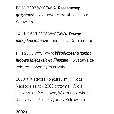
IV–VI 2003 WYSTAWA:
Rzeszowscy
gołębiarze
− wystawa fotografii Janusza
Witowicza
14 III–15 VI 2003 WYSTAWA:
Dawne
narzędzia rolnicze
, scenariusz: Damian Drąg
I−III 2003 WYSTAWA:
Współczesna rzeźba
ludowa Mieczysława Fleszara
− wystawa ze
zbiorów prywatnych artysty
2003 XIX edycja konkursu im. F. Kotuli.
Nagrodę za rok 2003 otrzymali: Alicja
Haszczak z Rzeszowa, Wiktoria Helwin z
Rzeszowa i Piotr Przyboś z Bukowiska
2002 r.