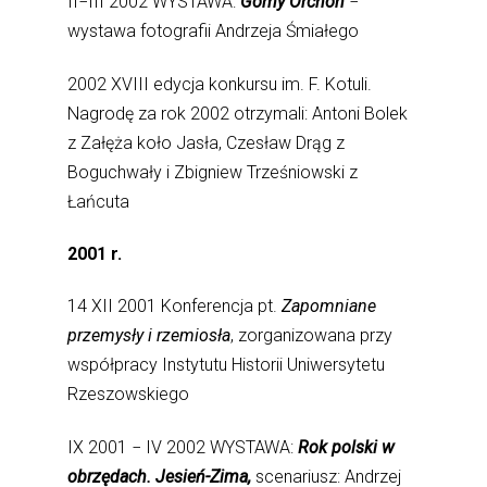
II−III 2002 WYSTAWA:
Górny Orchon
−
wystawa fotografii Andrzeja Śmiałego
2002 XVIII edycja konkursu im. F. Kotuli.
Nagrodę za rok 2002 otrzymali: Antoni Bolek
z Załęża koło Jasła, Czesław Drąg z
Boguchwały i Zbigniew Trześniowski z
Łańcuta
2001 r.
14 XII 2001 Konferencja pt.
Zapomniane
przemysły i rzemiosła
, zorganizowana przy
współpracy Instytutu Historii Uniwersytetu
Rzeszowskiego
IX 2001 − IV 2002 WYSTAWA:
Rok polski w
obrzędach. Jesień-Zima,
scenariusz: Andrzej