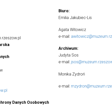
Biuro:
Emilia Jakubiec-Lis
Agata Witowicz
e-mail:
awitowicz@muzeum.rz
.rzeszow.pl
arska
Archiwum:
Judyta Sos
anych
e-mail:
jsos@muzeum.rzeszow
ów
Monika Zydroń
e-mail:
mzydron@muzeum.rze
w.pl
Ochrony Danych Osobowych