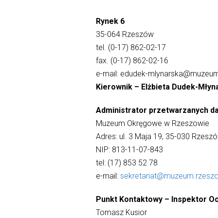
Rynek 6
35-064 Rzeszów
tel. (0-17) 862-02-17
fax. (0-17) 862-02-16
e-mail: edudek-mlynarska@muzeum
Kierownik – Elżbieta Dudek-Młyn
Administrator przetwarzanych d
Muzeum Okręgowe w Rzeszowie
Adres: ul. 3 Maja 19, 35-030 Rzesz
NIP: 813-11-07-843
tel: (17) 853 52 78
e-mail:
sekretariat@muzeum.rzeszo
Punkt Kontaktowy – Inspektor 
Tomasz Kusior