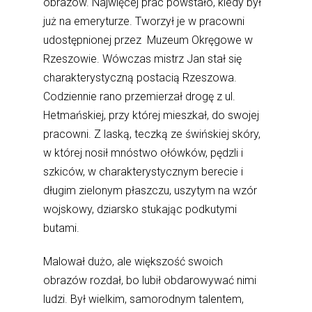
obrazów. Najwięcej prac powstało, kiedy był
już na emeryturze. Tworzył je w pracowni
udostępnionej przez Muzeum Okręgowe w
Rzeszowie. Wówczas mistrz Jan stał się
charakterystyczną postacią Rzeszowa.
Codziennie rano przemierzał drogę z ul.
Hetmańskiej, przy której mieszkał, do swojej
pracowni. Z laską, teczką ze świńskiej skóry,
w której nosił mnóstwo ołówków, pędzli i
szkiców, w charakterystycznym berecie i
długim zielonym płaszczu, uszytym na wzór
wojskowy, dziarsko stukając podkutymi
butami.
Malował dużo, ale większość swoich
obrazów rozdał, bo lubił obdarowywać nimi
ludzi. Był wielkim, samorodnym talentem,