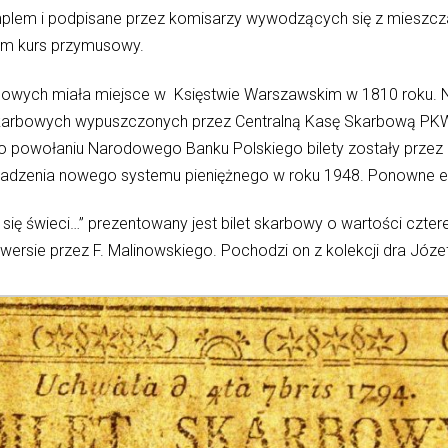
plem i podpisane przez komisarzy wywodzących się z mieszc
im kurs przymusowy.
arbowych miała miejsce w Księstwie Warszawskim w 1810 roku. 
skarbowych wypuszczonych przez Centralną Kasę Skarbową PKWN
Po powołaniu Narodowego Banku Polskiego bilety zostały przez ni
adzenia nowego systemu pieniężnego w roku 1948. Ponowne em
się świeci…” prezentowany jest bilet skarbowy o wartości cztere
ewersie przez F. Malinowskiego. Pochodzi on z kolekcji dra Józe