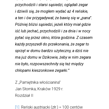
przychodzili i starsi sąsiedzi, oglądali zegar
i dziwili się, że mogłem wydać aż 4 reńskie,
a ten i ów przygadywał, że bawię się w „pana”.
Później bliżsi sąsiedzi, jeżeli który miał gdzie
iść lub jechać, przychodzili i za dnia i w nocy
pytać się przez okno, która godzina. Z czasem
każdy przyszedł do przekonania, że zegar to
sprzęt w domu bardzo użyteczny, a dziś nie
ma już domu w Dzikowie, żeby w nim zegara
nie było, rozpowszechniły się też między
chłopami kieszonkowe zegarki.”
Z „Pamiętnika włościanina”
Jan Słomka, Kraków 1929 r.
Rozdział II
[1]
Reński austriacki (złr.) = 100 centów