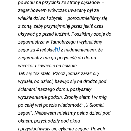
powodu na przycinki ze strony sąsiadów –
zegar bowiem wówczas uważany był za
wielkie dziwo i zbytek – porozumieliśmy się
z żoną, żeby przynajmniej przez jakiś czas
ukrywać go przed ludźmi. Poszliśmy oboje do
zegarmistrza w Tarnobrzegu i wybraliśmy
zegar za 4 reńskie
[1]
z nadmienieniem, że
zegarmistrz ma go przynieść do domu
wieczór i zawiesić na ścianie.
Tak się też stało. Rzecz jednak zaraz się
wydała, bo dzieci, bawiąc się na drodze pod
ścianami naszego domu, posłyszały
wydzwanianie godzin. Zrobiły alarm i w mig
po całej wsi poszła wiadomość: „U Słomki,
zegar!”. Niebawem mieliśmy pełno dzieci pod
oknem, przychodziły pod okna
i przysłuchiwały się cykaniu zegara. Powoli