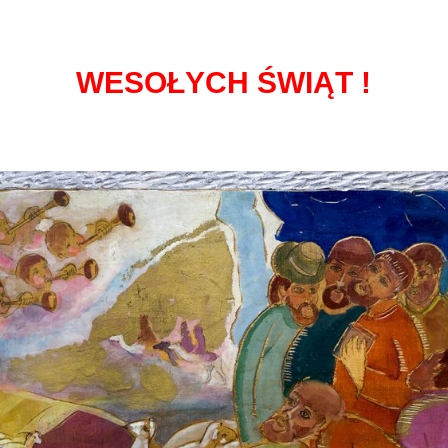
WESOŁYCH ŚWIĄT !