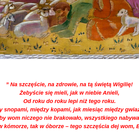
” Na szczęście, na zdrowie, na tą świętą Wigilię!
Żebyście się mieli, jak w niebie Anieli,
Od roku do roku lepi niż tego roku.
y snopami, między kopami, jak miesiąc między gwia
by wom niczego nie brakowało, wszystkiego nabywa
w kómorze, tak w óborze – tego szczęścia dej wom, 