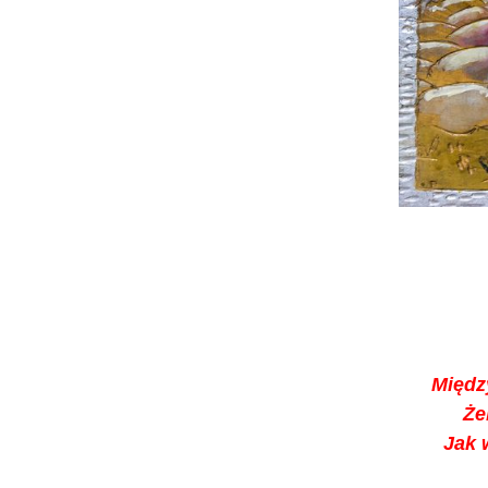
Międz
Że
Jak 