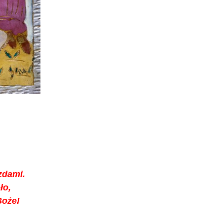
zdami.
ło,
Boże!