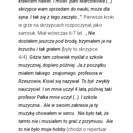
krawcem nawet. I mówi: pani Marcinkowa (…)
skrzypce wam sprzedam do nauki, może dla
syna. I tak się z tego zaczęło…”.
Pierwsze kroki
w grze na skrzypcach rozpoczynał, jako
samouk. Miał wówczas 6-7 lat.. „
Nie
dostałem jeszcze pod brodę, trzymałem je na
brzuchu i tak grałem (
były to skrzypce
4/4).
Gdzie tam człowiek myślał o szkole
muzycznej, dopiero później. Ja z początku
miałem takiego znajomego profesora w
Rzeszowie, Kisiel się nazywał. To był
zwykły
nauczyciel. I on mnie uczył 4 lata, później taki
profesor Pałka mnie uczył (…).
I szkoła
muzyczna… Ale w swoim zakresie ja tę
muzykę chowałem w sercu . Nie było tak, że
tamto nie i musiałem to grać z przymusu. Ale
to nie było moje hobby
(chodzi o repertuar