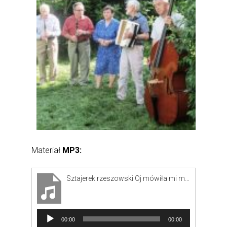
Materiał
MP3:
Sztajerek rzeszowski Oj mówiła mi mama - Muzykanty
Odtwarzacz
00:00
00:00
plików