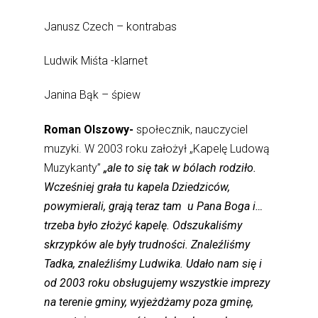
Janusz Czech – kontrabas
Ludwik Miśta -klarnet
Janina Bąk – śpiew
Roman Olszowy-
społecznik, nauczyciel
muzyki. W 2003 roku założył „Kapelę Ludową
Muzykanty”
„ale to się tak w bólach rodziło.
Wcześniej grała tu kapela Dziedziców,
powymierali, grają teraz tam u Pana Boga i…
trzeba było złożyć kapelę.
Odszukaliśmy
skrzypków ale były trudności. Znaleźliśmy
Tadka, znaleźliśmy Ludwika. Udało nam się i
od 2003 roku obsługujemy wszystkie imprezy
na terenie gminy, wyjeżdżamy poza gminę,