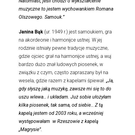
Natomiast, jeśli chodzi o wykształcenie
muzyczne to jestem wychowankiem Romana
Olszowego. Samouk.”
Janina Bąk
(ur. 1949 r.) jest samoukiem, gra
na akordeonie i harmonijce ustnej. W jej
rodzinie istniały pewne tradycje muzyczne,
gdzie ojciec grał na harmonijce ustnej, a wuj
bardzo dużo znał ludowych piosenek, w
związku z czym, często zapraszany był na
wesela, gdzie razem z kapelami śpiewał.
„Ja,
gdy słyszę jaką muzykę, zawsze mi się to do
uszu wlewa… i układam. Już sobie ułożyłam
kilka piosenek, tak sama, od siebie… Z tą
kapelą jestem od 2003 roku, a wcześniej
występowałam w Rzeszowie z kapelą
„Magrysie”.