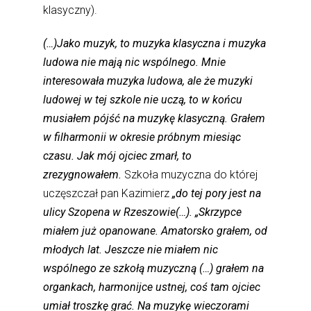
klasyczny).
(…)Jako muzyk, to muzyka klasyczna i muzyka
ludowa nie mają nic wspólnego. Mnie
interesowała muzyka ludowa, ale że muzyki
ludowej w tej szkole nie uczą, to w końcu
musiałem pójść na muzykę klasyczną. Grałem
w filharmonii w okresie próbnym miesiąc
czasu. Jak mój ojciec zmarł, to
zrezygnowałem.
Szkoła muzyczna do której
uczęszczał pan Kazimierz
„do tej pory jest na
ulicy Szopena w Rzeszowie(…). „Skrzypce
miałem już opanowane. Amatorsko grałem, od
młodych lat. Jeszcze nie miałem nic
wspólnego ze szkołą muzyczną (…) grałem na
organkach, harmonijce ustnej, coś tam ojciec
umiał troszkę grać. Na muzykę wieczorami