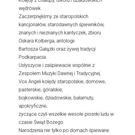
Kolędy z chałupy, dworu i dziadowskich
wędrówek.
Zaczerpnęliśmy ze staropolskich
kancjonałów, starodawnych śpiewników,
znanych i nieznanych kantyczek, zbioru
Oskara Kolberga, antologii
Bartosza Gałązki oraz żywej tradycji
Podkarpacia.
Usłyszycie i zaśpiewacie wspólnie z
Zespołem Muzyki Dawnej i Tradycyjnej
Vox Angeli kolędy staropolskie, domowe,
pasterskie, góralskie,
bojkowskie, dziadowskie, bałamuty,
apokryficzne,
życzące czyli wszelkie wesołe piosnki ludu w
czasie Świąt Bożego
Narodzenia nie tylko po domach śpiewane.