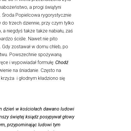
nabożeństwo, a progi świątyni
 Środa Popielcowa rygorystycznie
do trzech dziennie, przy czym tylko
 a niegdyś także także nabiału, zaś
rdzo ściśle. Nawet nie pito
.
Gdy zostawał w domu chleb, po
actwu. Powszechnie spożywaną
ręce i wypowiadał formułę:
Chodź
ienie na śniadanie. Często na
 krzyża i głodnym kładziono się
n dzień w kościołach dawano ludowi
mszy świętej ksiądz posypywał głowy
nym, przypominając ludowi tym