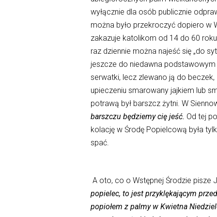
wyłącznie dla osób publicznie odpra
można było przekroczyć dopiero w W
zakazuje katolikom od 14 do 60 roku
raz dziennie można najeść się „do s
jeszcze do niedawna podstawowym pok
serwatki, lecz zlewano ją do beczek
upieczeniu smarowany jajkiem lub s
potrawą był barszcz żytni. W Sienno
barszczu będziemy cię jeść.
Od tej po
kolację w Środę Popielcową była tyl
spać.
A oto, co o Wstępnej Środzie pisze 
popielec, to jest przyklękającym pr
popiołem z palmy w Kwietna Niedzielę