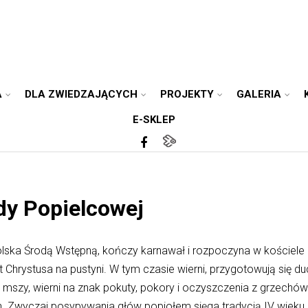
A
DLA ZWIEDZAJĄCYCH
PROJEKTY
GALERIA
E-SKLEP
dy Popielcowej
lska Środą Wstępną, kończy karnawał i rozpoczyna w kościele 
t Chrystusa na pustyni. W tym czasie wierni, przygotowują się 
mszy, wierni na znak pokuty, pokory i oczyszczenia z grzechó
. Zwyczaj posypywania głów popiołem sięga tradycją IV wieku 