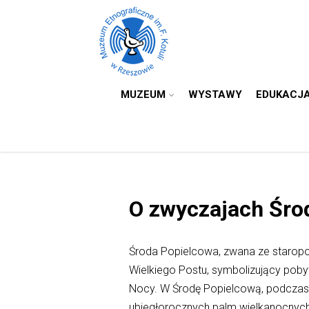
MUZEUM
WYSTAWY
EDUKACJ
O zwyczajach Śro
Środa Popielcowa, zwana ze staropo
Wielkiego Postu, symbolizujący poby
Nocy. W Środę Popielcową, podczas 
ubiegłorocznych palm wielkanocnych