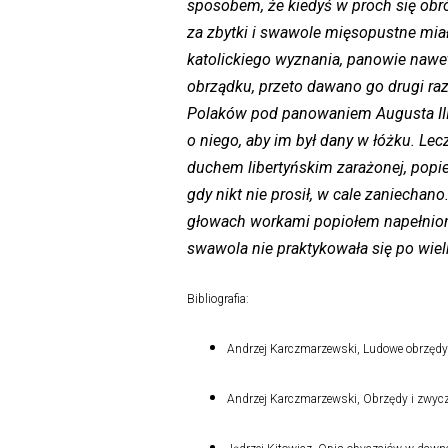
sposobem, że kiedyś w proch się obró
za zbytki i swawole mięsopustne miał
katolickiego wyznania, panowie nawet 
obrządku, przeto dawano go drugi raz
Polaków pod panowaniem Augusta III w
o niego, aby im był dany w łóżku. Le
duchem libertyńskim zarażonej, popie
gdy nikt nie prosił, w cale zaniechan
głowach workami popiołem napełniony
swawola nie praktykowała się po wie
Bibliografia:
Andrzej Karczmarzewski, Ludowe obrzęd
Andrzej Karczmarzewski, Obrzędy i zwyc