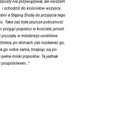
ozpusty nie przywiązywał, ale owszem
ę i schodzili do kościołów wszyscy
obni a Stępną Środę do przyjęcia tego
tu. Taka zaś była jeszcze pobożność
przyjąć popielcu w kościele, prosili
ć poczęła, w młodzieży osobliwie
spólstwa; po domach zaś rozdawać go,
a go sobie sama, trzepiąc się po
 pełne miski popiołów. Ta jednak
zy pospólstwem…”