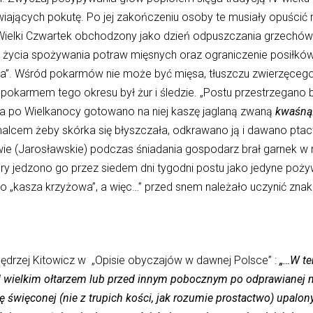
wiających pokutę. Po jej zakończeniu osoby te musiały opuścić 
ielki Czwartek obchodzony jako dzień odpuszczania grzechów.
 życia spożywania potraw mięsnych oraz ograniczenie posiłków 
yta”. Wśród pokarmów nie może być mięsa, tłuszczu zwierzęcego,
armem tego okresu był żur i śledzie. „Postu przestrzegano ba
, a po Wielkanocy gotowano na niej kaszę jaglaną zwaną
kwaśną
malcem żeby skórka się błyszczała, odkrawano ją i dawano pt
wie (Jarosławskie) podczas śniadania gospodarz brał garnek w 
ry jedzono go przez siedem dni tygodni postu jako jedyne pożyw
ko „kasza krzyżowa”, a więc…” przed snem należało uczynić znak
Jędrzej Kitowicz w „Opisie obyczajów w dawnej Polsce” :
„…W te
zed wielkim ołtarzem lub przed innym pobocznym po odprawianej 
 święconej (nie z trupich kości, jak rozumie prostactwo) upalo