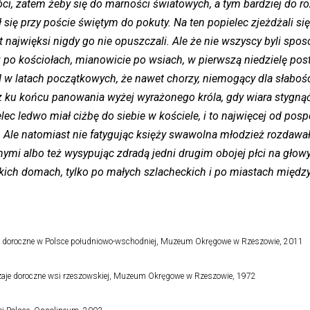
ci, zatem żeby się do marności światowych, a tym bardziej do r
 się przy poście świętym do pokuty. Na ten popielec zjeżdżali si
najwięksi nigdy go nie opuszczali. Ale że nie wszyscy byli spos
 po kościołach, mianowicie po wsiach, w pierwszą niedzielę pos
 latach początkowych, że nawet chorzy, niemogący dla słabości 
cz ku końcu panowania wyżej wyrażonego króla, gdy wiara stygną
lec ledwo miał ciżbę do siebie w kościele, i to najwięcej od po
o. Ale natomiast nie fatygując księży swawolna młodzież rozdawał
mi albo też wysypując zdradą jedni drugim obojej płci na głowy
lkich domach, tylko po małych szlacheckich i po miastach międ
y doroczne w Polsce południowo-wschodniej, Muzeum Okręgowe w Rzeszowie, 2011
zaje doroczne wsi rzeszowskiej, Muzeum Okręgowe w Rzeszowie, 1972