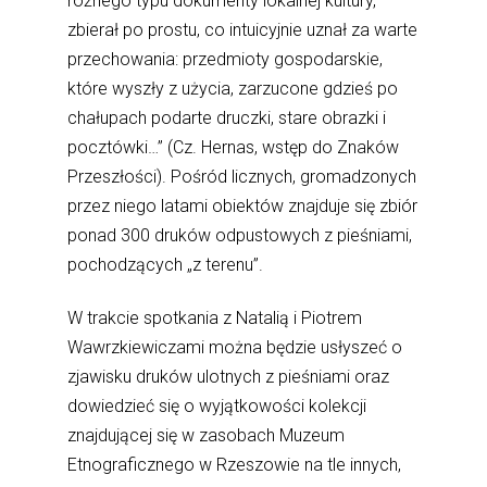
różnego typu dokumenty lokalnej kultury,
zbierał po prostu, co intuicyjnie uznał za warte
przechowania: przedmioty gospodarskie,
które wyszły z użycia, zarzucone gdzieś po
chałupach podarte druczki, stare obrazki i
pocztówki…” (Cz. Hernas, wstęp do Znaków
Przeszłości). Pośród licznych, gromadzonych
przez niego latami obiektów znajduje się zbiór
ponad 300 druków odpustowych z pieśniami,
pochodzących „z terenu”.
W trakcie spotkania z Natalią i Piotrem
Wawrzkiewiczami można będzie usłyszeć o
zjawisku druków ulotnych z pieśniami oraz
dowiedzieć się o wyjątkowości kolekcji
znajdującej się w zasobach Muzeum
Etnograficznego w Rzeszowie na tle innych,