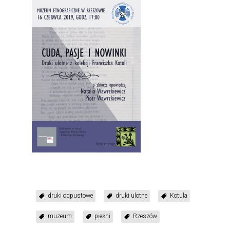
druki odpustowe
druki ulotne
Kotula
muzeum
pieśni
Rzeszów