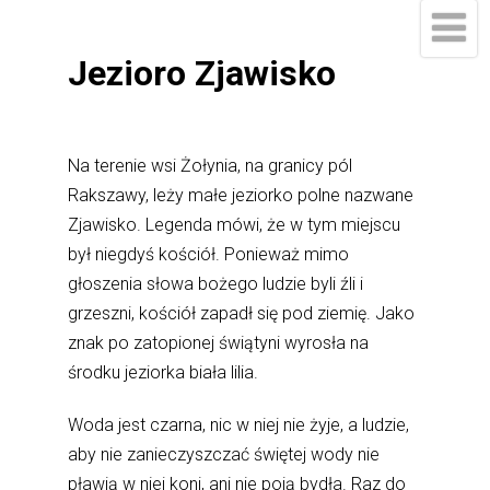
Jezioro Zjawisko
Na terenie wsi Żołynia, na granicy pól
Rakszawy, leży małe jeziorko polne nazwane
Zjawisko. Legenda mówi, że w tym miejscu
był niegdyś kościół. Ponieważ mimo
głoszenia słowa bożego ludzie byli źli i
grzeszni, kościół zapadł się pod ziemię. Jako
znak po zatopionej świątyni wyrosła na
środku jeziorka biała lilia.
Woda jest czarna, nic w niej nie żyje, a ludzie,
aby nie zanieczyszczać świętej wody nie
pławią w niej koni, ani nie poją bydła. Raz do