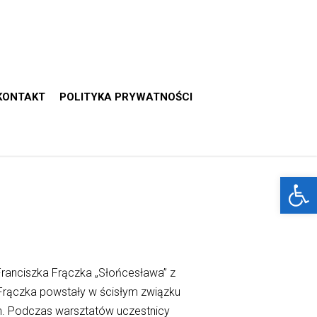
KONTAKT
POLITYKA PRYWATNOŚCI
Otwórz 
Franciszka Frączka „Słońcesława” z
 Frączka powstały w ścisłym związku
ch. Podczas warsztatów uczestnicy