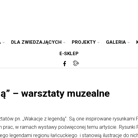
A
DLA ZWIEDZAJĄCYCH
PROJEKTY
GALERIA
E-SKLEP
dą” – warsztaty muzealne
tatów pn. „Wakacje z legendą”. Są one inspirowane rysunkami 
ch prac, w ramach wystawy poświęconej temu artyście. Rysunki
ego legendami regionu łańcuckiego i stanowią ilustracje do ni