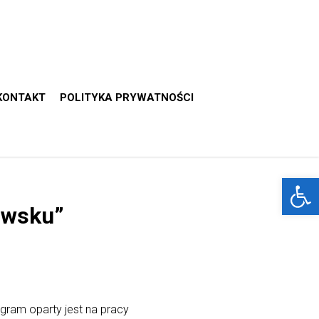
KONTAKT
POLITYKA PRYWATNOŚCI
Otwórz 
zowsku”
ram oparty jest na pracy