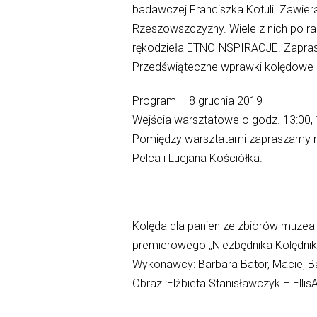
badawczej Franciszka Kotuli. Zawiera
Rzeszowszczyzny. Wiele z nich po ra
rękodzieła ETNOINSPIRACJE. Zapra
Przedświąteczne wprawki kolędowe 
Program – 8 grudnia 2019
Wejścia warsztatowe o godz. 13:00, 1
Pomiędzy warsztatami zapraszamy na 
Pelca i Lucjana Kościółka.
Kolęda dla panien ze zbiorów muzeal
premierowego „Niezbędnika Kolędnika” 
Wykonawcy: Barbara Bator, Maciej Ba
Obraz :Elżbieta Stanisławczyk – EllisA