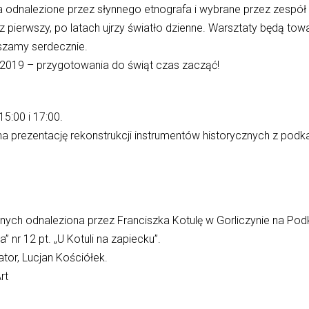
 odnalezione przez słynnego etnografa i wybrane przez zespół 
z pierwszy, po latach ujrzy światło dzienne. Warsztaty będą t
szamy serdecznie.
2019 – przygotowania do świąt czas zacząć!
5:00 i 17:00.
prezentację rekonstrukcji instrumentów historycznych z podka
nych odnaleziona przez Franciszka Kotulę w Gorliczynie na Pod
nr 12 pt. „U Kotuli na zapiecku”.
tor, Lucjan Kościółek.
rt