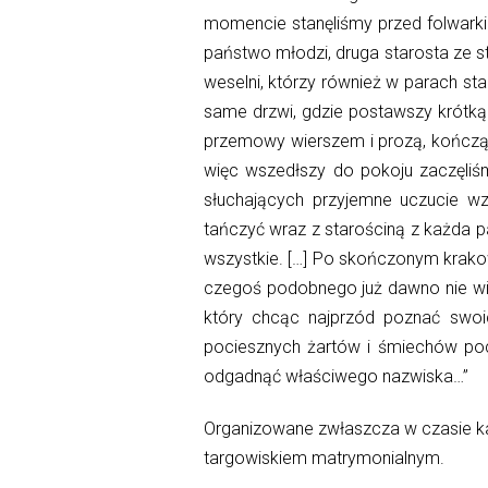
momencie
stanęliśmy
przed folwark
państwo
młodzi, druga starosta ze s
weselni, którzy również w parach s
same drzwi, gdzie postawszy krótką
przemowy wierszem i prozą, kończąc
więc wszedłszy do pokoju
zaczęliś
słuchających
przyjemne uczucie wzb
tańczyć wraz z starościną z
każda
pa
wszystkie. […] Po skończonym krakow
czegoś podobnego już dawno nie wid
który chcąc najprzód
poznać
swoi
pociesznych żartów i
śmiechów
po
odgadnąć właściwego nazwiska…”
Organizowane zwłaszcza w czasie kar
targowiskiem matrymonialnym.