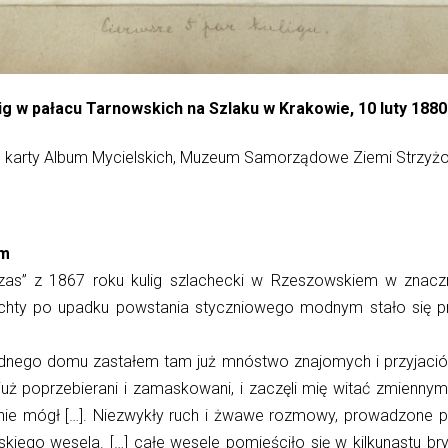
ig w pałacu Tarnowskich na Szlaku w Krakowie, 10 luty 188
 karty Album Mycielskich, Muzeum Samorządowe Ziemi Strzyżo
em
zas” z 1867 roku kulig szlachecki w Rzeszowskiem w znac
achty
po upadku powstania styczniowego
modnym stało się pr
ezdnego domu zastałem tam już mnóstwo znajomych i przyjació
już poprzebierani i zamaskowani, i zaczęli mię witać zmienn
ie mógł […]. Niezwykły ruch i
ż
wawe rozmowy, prowadzone pra
kiego wesela. […] całe wesele pomieściło się w kilkunastu b