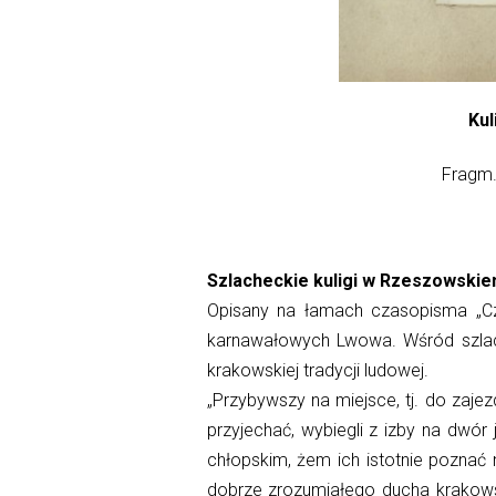
Kul
Fragm.
Sz
l
acheckie kuligi w Rzeszowski
Opisany na łamach c
z
asopisma „C
karnawałowych Lwowa.
W
śród szl
krakowskiej tradycji ludowej.
„Przybywszy na miejsce, tj. do zaj
przyjechać, wybiegli z izby na d
w
ór 
chłopskim,
ż
em ich istotnie pozna
ć
n
dobrze zrozumiałego ducha krakows