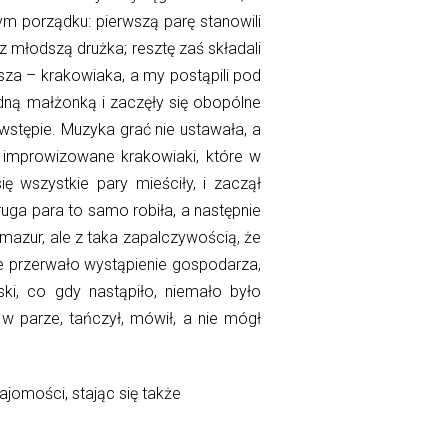
cym
porządku: pierwszą parę stanowili
 z młodszą drużka; reszt
ę
zaś składali
rsza – krakowiaka, a my post
ą
pili pod
ną małżonką i zaczęły się obopólne
wstępie. Muzyka gra
ć
nie ustawała, a
 improwizowane krakowiaki, które w
 wszystkie pary mieściły, i zaczął
uga para to samo robiła, a następnie
mazur, ale z taka zapalczywością, że
ie przerwało
wystąpienie
gospodarza,
aski, co gdy
nastąpiło
, niemało było
w parze, ta
ń
czył, mówił, a nie mógł
jomości, stając się także