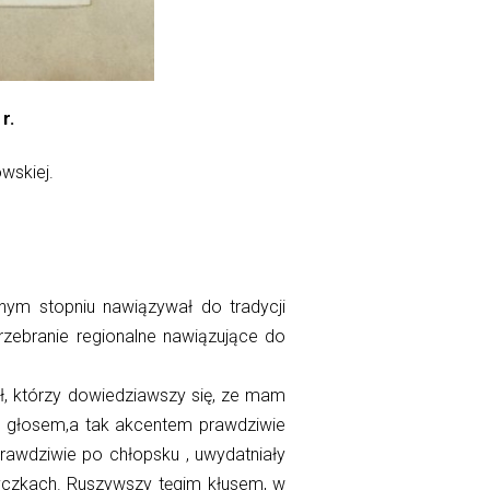
0 r.
wskiej.
znym stopniu
nawiązywał
do tradycji
zebranie regionalne nawiązujące do
ł, którzy dowiedziawszy się, ze mam
ym głosem,a tak akcentem prawdziwie
wdziwie po chłopsku , uwydatniały
ryczkach. Ruszywszy
tęgim
kłusem, w