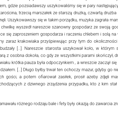
iem, gdzie pozsiadawszy
uszykowaliśmy
się w pary
następują
taro
ś
cina, trzecią marszałek ze starszą drużką, czwartą drużba
tanęli. Uszykowawszy się w takim porządku, muzyka zagrała ma
 chwilkę wyszedł nareszcie sz
a
nowny gospodarz ze swoją god
e się zaproszeniem gospodarza i raczeniu chlebem i solą na 
my
zaraz krakowiaka
przyśpiewując
przy tym do okoliczności
udzały […]. Nareszcie starosta uszykował koło, w którym się
rą z osobna dokoła, co gdy ze wszystkimi parami skończył, dr
iaku krótka pauza była odpoczynkiem , a wreszcie zaczął się 
ziałem. […] Długo byłby trwał ten ochoczy mazur, gdyby go n
ch
gości, a potem ofiarował zasiłek, prosił ażeby zdjęli m
chodzących
z dziwnego zrządzenia przypadku, kto z kim stał 
nawału różnego rodzaju bale i fety były okazją do zawarcia zna