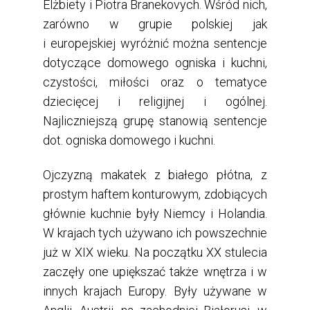
Elżbiety i Piotra Branekovych.
Wśród
nich,
zarówno w grupie polskiej jak
i
europejskiej
wyróżnić
można sentencje
dotyczące domowego ogniska i kuchni,
czystości, miłości oraz o tematyce
dziecięcej i religijnej i ogólnej.
Najliczniejszą
grupę stanowią sentenc
j
e
dot. ogniska domowego i kuchni.
Ojczyzną makatek z białego płótna, z
prostym haftem konturowym, zdobiących
głównie kuchnie były Niemcy i Holandia.
W krajach tych używano ich powszechnie
już w XIX wieku. Na początku XX stulecia
zaczęły one upiększać także wnętrza i w
innych krajach Europy. Były używane w