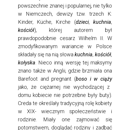
powszechnie znanej i popularnej, nie tylko
w Niemczech, dewizy tzw. trzech K:
Kinder, Küche, Kirche (
dzieci
,
kuchnia
,
kościół
), której autorem był
prawdopodobnie cesarz Wilhelm II. W
zmodyfikowanym wariancie w Polsce
składały się na nią słowa
kuchnia
,
kościół
,
kołyska
. Nieco inną wersję tej maksymy
znano także w Anglii, gdzie brzmiała ona
Barefoot and pregnant (
boso i w ciąży
jako, że ciężarnej nie wychodzącej z
domu kobiecie nie potrzebne były buty).
Creda te określały tradycyjną rolę kobiety
w XIX- wiecznym społeczeństwie i
rodzinie. Miały one zajmować się
potomstwem, doglądać rodziny i zadbać