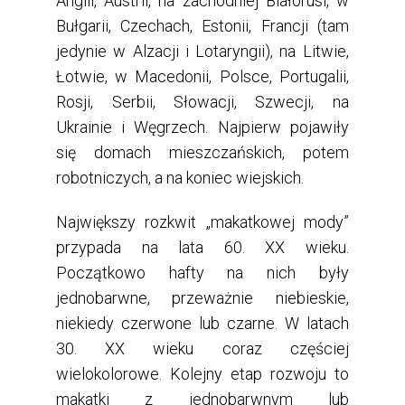
Anglii, Austrii, na zachodniej Białorusi, w
Bułgarii, Czechach, Estonii, Francji (tam
jedynie w Alzacji i Lotaryngii), na Litwie,
Łotwie, w Macedonii, Polsce, Portugalii,
Rosji, Serbii, Słowacji, Szwecji, na
Ukrainie i Węgrzech. Najpierw pojawiły
się domach mieszczańskich, potem
robotniczych, a na koniec wiejskich.
Największy rozkwit „makatkowej mody”
przypada na lata 60. XX wieku.
Początkowo hafty na nich były
jednobarwne, przeważnie niebieskie,
niekiedy czerwone lub czarne. W latach
30. XX wieku coraz częściej
wielokolorowe. Kolejny etap rozwoju to
makatki z jednobarwnym lub