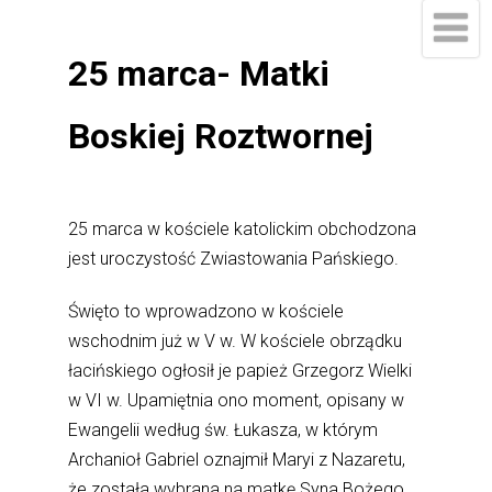
25 marca- Matki
Boskiej Roztwornej
25 marca w kościele katolickim obchodzona
jest uroczystość Zwiastowania Pańskiego.
Święto to wprowadzono w kościele
wschodnim już w V w. W kościele obrządku
łacińskiego ogłosił je papież Grzegorz Wielki
w VI w. Upamiętnia ono moment, opisany w
Ewangelii według św. Łukasza, w którym
Archanioł Gabriel oznajmił Maryi z Nazaretu,
że została wybrana na matkę Syna Bożego.