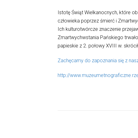
Istotę Świąt Wielkanocnych, które 
człowieka poprzez śmierć i Zmartwy
Ich kulturotwórcze znaczenie przeja
Zmartwychwstania Pańskiego trwało c
papieskie z 2. połowy XVIII w. skró
Zachęcamy do zapoznania się z na
http://www.muzeumetnograficzne.rz