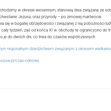
obchodzimy w okresie wiosennym, stanowią dwa związane ze sob
chwstanie Jezusa, oraz przyrody – po zimowej martwocie.
wia się w bogatej obrzędowości i związanej z nią pobożności 
ały tydzień, zaś od końca XI w. obchody te ograniczono do trz
ciło je do dwóch dni, co trwa do czasów współczesnych.
szym regionalnym dziedzictwem związanym z okresem wielkan
eszow.pl/czas-odnowy