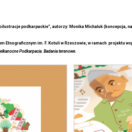
noilustracje podkarpackie”, autorzy: Monika Michaluk (koncepcja, n
m Etnograficznym im. F. Kotuli w Rzeszowie, w ramach projektu wsp
ielkanocne Podkarpacia. Badania terenowe.