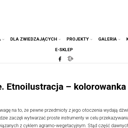
A
DLA ZWIEDZAJĄCYCH
PROJEKTY
GALERIA
E-SKLEP
. Etnoilustracja – kolorowanka
uwagę na to, że pewne przedmioty z jego otoczenia wydają dźw
udzie zaczęli wytwarzać proste instrumenty w celu przekazywan
wiązanych z cyklem agrarno-wegetacyjnym. Stąd część dawnych