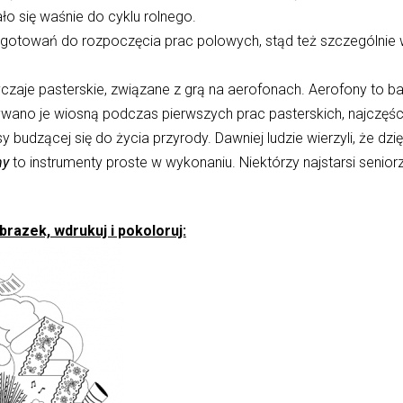
ło się waśnie do cyklu rolnego.
otowań do rozpoczęcia prac polowych, stąd też szczególnie w
czaje pasterskie, związane z grą na aerofonach. Aerofony to ba
ano je wiosną podczas pierwszych prac pasterskich, najczęśc
udzącej się do życia przyrody. Dawniej ludzie wierzyli, że dzię
ny
to instrumenty proste w wykonaniu. Niektórzy najstarsi senior
razek, wdrukuj i pokoloruj: