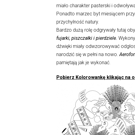
miało charakter pasterski i odwoływa
Ponadto marzec byt miesiącem przyg
przychylność natury.
Bardzo dużą rolę odgrywały tutaj oby
fujarki, piszczałki i pierdziele.
Wykonyw
dźwięki miały odwzorowywać odgłosy b
narodzić się w pełni na nowo.
Aerofo
pamiętają jak je wykonać.
Pobierz Kolorowankę klikając na ob