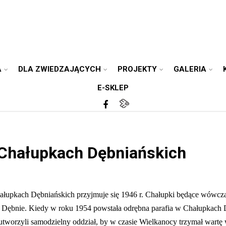
A
DLA ZWIEDZAJĄCYCH
PROJEKTY
GALERIA
E-SKLEP
 Chałupkach Dębniańskich
ałupkach Dębniańskich przyjmuje się 1946 r. Chałupki będące wówczas
 w Dębnie. Kiedy w roku 1954 powstała odrębna parafia w Chałupkach 
 utworzyli samodzielny oddział, by w czasie Wielkanocy trzymał wart