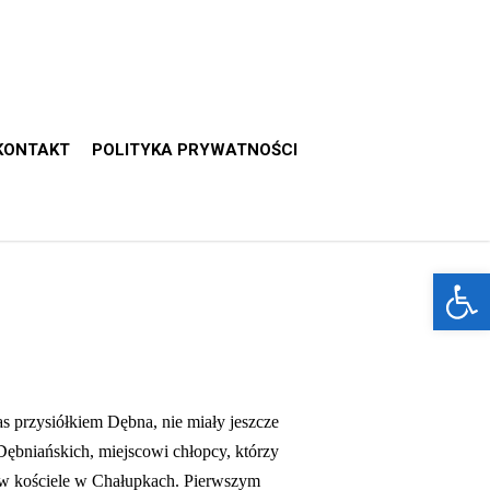
KONTAKT
POLITYKA PRYWATNOŚCI
Otwórz 
 przysiółkiem Dębna, nie miały jeszcze
Dębniańskich, miejscowi chłopcy, którzy
ę w kościele w Chałupkach. Pierwszym