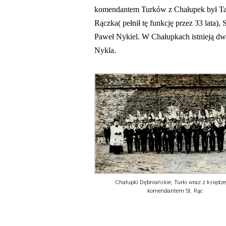
komendantem Turków z Chałupek był Tade
Rączka( pełnił tę funkcję przez 33 lata),
Paweł Nykiel. W Chałupkach istnieją d
Nykla.
Chałupki Dębniańskie, Turki wraz z księdz
komendantem St. Rąc