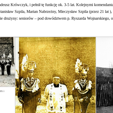
usz Krówczyk, i pełnił tę funkcję ok. 3-5 lat. Kolejnymi komendanta
 Stanisław Szpila, Marian Nabrzeżny, Mieczysław Szpila (przez 21 lat ),
wie drużyny: seniorów – pod dowództwem p. Ryszarda Wojnarskiego,
em i