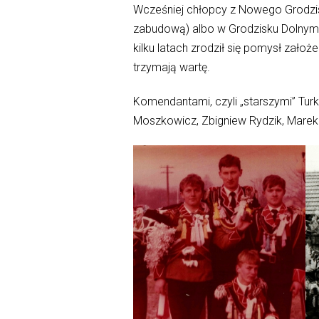
Wcześniej chłopcy z Nowego Grodzis
zabudową) albo w Grodzisku Dolnym. 
kilku latach zrodził się pomysł zało
trzymają wartę.
Komendantami, czyli „starszymi” Tur
Moszkowicz, Zbigniew Rydzik, Marek P