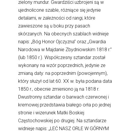
zielony mundur. Gwardziści uzbrojeni są w
ujednolicone szable, różniące się jedynie
detalami, w zależności od rangi, które
zawieszone są u boku przy pasach
skórzanych. Na obecnych szablach widnieje
napis: „Bóg Honor Ojczyzna” oraz „Gwardia
Narodowa w Majdanie Zbydniowskim 1818 r.”
(lub 1850 r.). Współczesny sztandar został
wykonany na wzór poprzednich, jedynie ze
zmianą daty: na poprzednim (powojennym),
który służył od lat 60. XX w. była podana data
1850 r., obecnie zmieniono ją na 1818 r.
Dwustronny sztandar o barwach czerwonej i
kremowej przedstawia białego orła po jednej
stronie i wizerunek Matki Boskiej
Częstochowskiej po drugiej. Na sztandarze
widnieje napis: „LEĆ NASZ ORLE W GÓRNYM