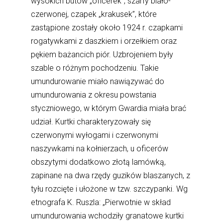
wysokich butów „oficerek”, szarfy biało-
czerwonej, czapek „krakusek”, które
zastąpione zostały około 1924 r. czapkami
rogatywkami z daszkiem i orzełkiem oraz
pękiem bażancich piór. Uzbrojeniem były
szable o różnym pochodzeniu. Takie
umundurowanie miało nawiązywać do
umundurowania z okresu powstania
styczniowego, w którym Gwardia miała brać
udział. Kurtki charakteryzowały się
czerwonymi wyłogami i czerwonymi
naszywkami na kołnierzach, u oficerów
obszytymi dodatkowo złotą lamówką,
zapinane na dwa rzędy guzików blaszanych, z
tyłu rozcięte i ułożone w tzw. szczypanki. Wg
etnografa K. Ruszla: „Pierwotnie w skład
umundurowania wchodziły granatowe kurtki