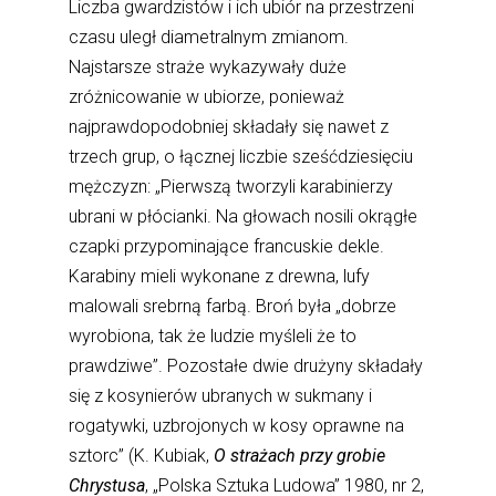
Liczba gwardzistów i ich ubiór na przestrzeni
czasu uległ diametralnym zmianom.
Najstarsze straże wykazywały duże
zróżnicowanie w ubiorze, ponieważ
najprawdopodobniej składały się nawet z
trzech grup, o łącznej liczbie sześćdziesięciu
mężczyzn: „Pierwszą tworzyli karabinierzy
ubrani w płócianki. Na głowach nosili okrągłe
czapki przypominające francuskie dekle.
Karabiny mieli wykonane z drewna, lufy
malowali srebrną farbą. Broń była „dobrze
wyrobiona, tak że ludzie myśleli że to
prawdziwe”. Pozostałe dwie drużyny składały
się z kosynierów ubranych w sukmany i
rogatywki, uzbrojonych w kosy oprawne na
sztorc” (K. Kubiak,
O strażach przy grobie
Chrystusa
, „Polska Sztuka Ludowa” 1980, nr 2,