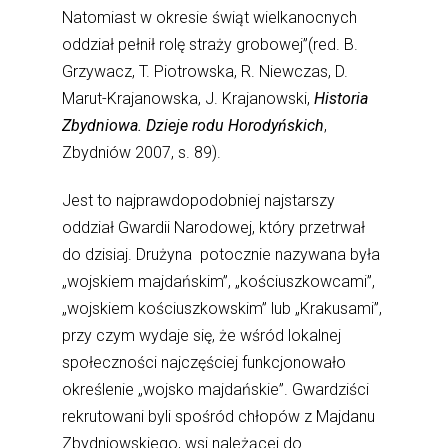
Natomiast w okresie świąt wielkanocnych
oddział pełnił rolę straży grobowej”(red. B.
Grzywacz, T. Piotrowska, R. Niewczas, D.
Marut-Krajanowska, J. Krajanowski,
Historia
Zbydniowa. Dzieje rodu Horodyńskich
,
Zbydniów 2007, s. 89).
Jest to najprawdopodobniej najstarszy
oddział Gwardii Narodowej, który przetrwał
do dzisiaj. Drużyna potocznie nazywana była
„wojskiem majdańskim”, „kościuszkowcami”,
„wojskiem kościuszkowskim” lub „Krakusami”,
przy czym wydaje się, że wśród lokalnej
społeczności najczęściej funkcjonowało
określenie „wojsko majdańskie”. Gwardziści
rekrutowani byli spośród chłopów z Majdanu
Zbydniowskiego, wsi należącej do