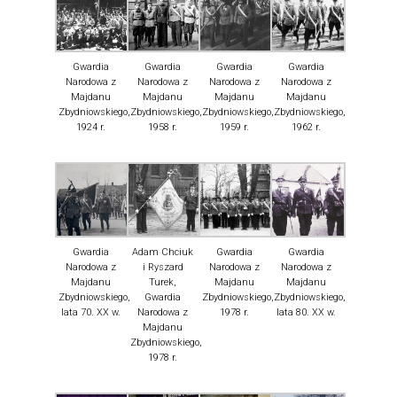
Gwardia
Gwardia
Gwardia
Gwardia
Narodowa z
Narodowa z
Narodowa z
Narodowa z
Majdanu
Majdanu
Majdanu
Majdanu
Zbydniowskiego,
Zbydniowskiego,
Zbydniowskiego,
Zbydniowskiego,
1924 r.
1958 r.
1959 r.
1962 r.
Gwardia
Adam Chciuk
Gwardia
Gwardia
Narodowa z
i Ryszard
Narodowa z
Narodowa z
Majdanu
Turek,
Majdanu
Majdanu
Zbydniowskiego,
Gwardia
Zbydniowskiego,
Zbydniowskiego,
lata 70. XX w.
Narodowa z
1978 r.
lata 80. XX w.
Majdanu
Zbydniowskiego,
1978 r.