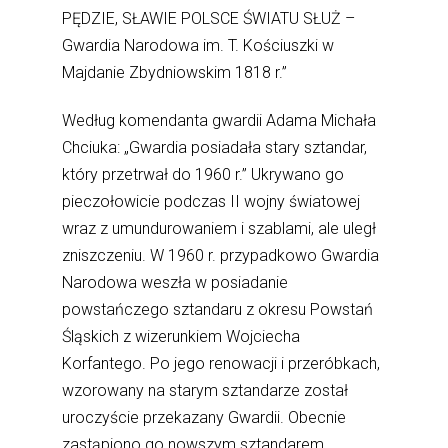
PĘDZIE, SŁAWIE POLSCE ŚWIATU SŁUŻ –
Gwardia Narodowa im. T. Kościuszki w
Majdanie Zbydniowskim 1818 r.”
Według komendanta gwardii Adama Michała
Chciuka: „Gwardia posiadała stary sztandar,
który przetrwał do 1960 r.” Ukrywano go
pieczołowicie podczas II wojny światowej
wraz z umundurowaniem i szablami, ale uległ
zniszczeniu. W 1960 r. przypadkowo Gwardia
Narodowa weszła w posiadanie
powstańczego sztandaru z okresu Powstań
Śląskich z wizerunkiem Wojciecha
Korfantego. Po jego renowacji i przeróbkach,
wzorowany na starym sztandarze został
uroczyście przekazany Gwardii. Obecnie
zastąpiono go nowszym sztandarem.