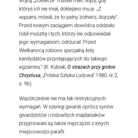
wojną „żołnierze” musieli mieć wąsy, gdy
któryś ich nie miał, doklejano mu je. „Z
wąsami, mówili, że to pełny żołnierz, dojrzały”.
Przed nowym zaciągiem dowódca oddziału
robił musztrę i tych, którzy nie odpowiadali
jego wymaganiom, odrzucał. Przed
Wielkanocą robiono specjalną listę
kandydatów przystępujących do takiego
egzaminu.” (K. Kubiak,
O strażach przy grobie
Chrystusa
, „Polska Sztuka Ludowa” 1980, nr 2,
s. 96).
Współcześnie nie ma tak restrykcyjnych
wymagań. W szeregi gwardii oprócz synów
gwardzistów i rodowitych majdaniaków
przyjmowani są także mężczyźni z innych
miejscowości parafii.