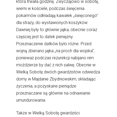
która trwała godzinę. Zwyczajowo w sobotę,
wierni w kościele, podczas święcenia
pokarmów odkładają kawałek „święconego”
dla straży, do wystawionych koszyków.
Dawniej były to głównie jajka, obecnie coraz
częściej jest to datek pieniężny.
Przeznaczenie datków było różne. Przed
wojną zbierano jajka „na proch dla wojska”,
ponieważ podczas rezurekcji nabijano nim
moździerze by dać z nich salwę. Obecnie w
Wielką Sobotę dwóch gwardzistów odwiedza
domy w Majdanie Zbydniowskim, składając
życzenia, a pozyskane pieniądze
przeznaczane są głównie na odnawianie
umundurowania.
Także w Wielką Sobotę gwardziści