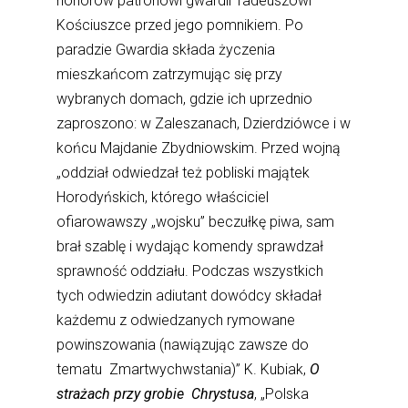
honorów patronowi gwardii Tadeuszowi
Kościuszce przed jego pomnikiem. Po
paradzie Gwardia składa życzenia
mieszkańcom zatrzymując się przy
wybranych domach, gdzie ich uprzednio
zaproszono: w Zaleszanach, Dzierdziówce i w
końcu Majdanie Zbydniowskim. Przed wojną
„oddział odwiedzał też pobliski majątek
Horodyńskich, którego właściciel
ofiarowawszy „wojsku” beczułkę piwa, sam
brał szablę i wydając komendy sprawdzał
sprawność oddziału. Podczas wszystkich
tych odwiedzin adiutant dowódcy składał
każdemu z odwiedzanych rymowane
powinszowania (nawiązując zawsze do
tematu Zmartwychwstania)” K. Kubiak,
O
strażach przy grobie Chrystusa
, „Polska