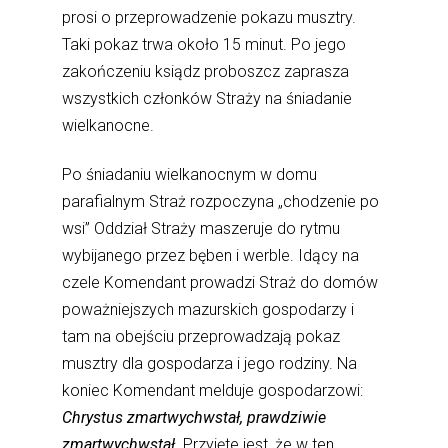
prosi o przeprowadzenie pokazu musztry.
Taki pokaz trwa około 15 minut. Po jego
zakończeniu ksiądz proboszcz zaprasza
wszystkich członków Straży na śniadanie
wielkanocne.
Po śniadaniu wielkanocnym w domu
parafialnym Straż rozpoczyna „chodzenie po
wsi” Oddział Straży maszeruje do rytmu
wybijanego przez bęben i werble. Idący na
czele Komendant prowadzi Straż do domów
poważniejszych mazurskich gospodarzy i
tam na obejściu przeprowadzają pokaz
musztry dla gospodarza i jego rodziny. Na
koniec Komendant melduje gospodarzowi:
Chrystus zmartwychwstał, prawdziwie
zmartwychwstał
. Przyjęte jest, że w ten