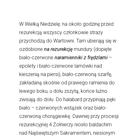
W Wielką Niedzielę: na około godzinę przed
rezurekcją wszyscy członkowie straży
przychodzą do Wartowni. Tam ubierają się w
ozdobione
na rezurekcję
mundury (dopięte
biało-czerwone
naramienniki z frędzlami
–
epolety i biało-czerwone lamówki nad
kieszenią na piersi), biało-czerwoną szarfę,
zakładaną skośnie od prawego ramienia do
lewego boku, u dołu zszytą, końce luźno
zwisają do dołu. Do halabard przypinają pęki
biało – czerwonych wstążek oraz biało-
czerwoną chorągiewkę. Dawniej przy procesji
rezurekcyjnej 4 Żołnierzy niosło baldachim
nad Najświętszym Sakramentem, niesionym