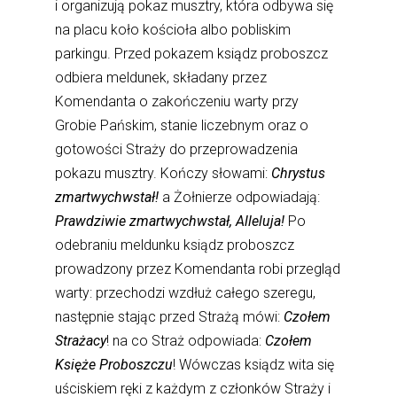
i organizują pokaz musztry, która odbywa się
na placu koło kościoła albo pobliskim
parkingu. Przed pokazem ksiądz proboszcz
odbiera meldunek, składany przez
Komendanta o zakończeniu warty przy
Grobie Pańskim, stanie liczebnym oraz o
gotowości Straży do przeprowadzenia
pokazu musztry. Kończy słowami:
Chrystus
zmartwychwstał!
a Żołnierze odpowiadają:
Prawdziwie zmartwychwstał, Alleluja!
Po
odebraniu meldunku ksiądz proboszcz
prowadzony przez Komendanta robi przegląd
warty: przechodzi wzdłuż całego szeregu,
następnie stając przed Strażą mówi:
Czołem
Strażacy
! na co Straż odpowiada:
Czołem
Księże Proboszczu
! Wówczas ksiądz wita się
uściskiem ręki z każdym z członków Straży i