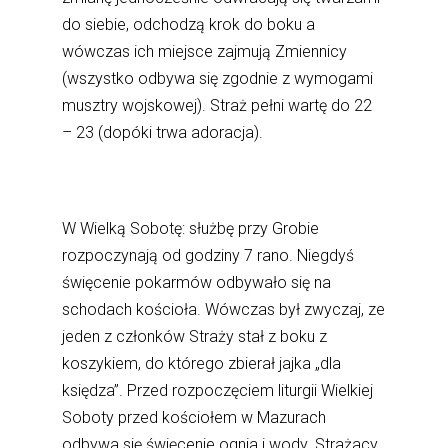
do siebie, odchodzą krok do boku a
wówczas ich miejsce zajmują Zmiennicy
(wszystko odbywa się zgodnie z wymogami
musztry wojskowej). Straż pełni wartę do 22
– 23 (dopóki trwa adoracja).
W Wielką Sobotę: służbę przy Grobie
rozpoczynają od godziny 7 rano. Niegdyś
święcenie pokarmów odbywało się na
schodach kościoła. Wówczas był zwyczaj, ze
jeden z członków Straży stał z boku z
koszykiem, do którego zbierał jajka „dla
księdza”. Przed rozpoczęciem liturgii Wielkiej
Soboty przed kościołem w Mazurach
odbywa się święcenie ognia i wody. Strażacy