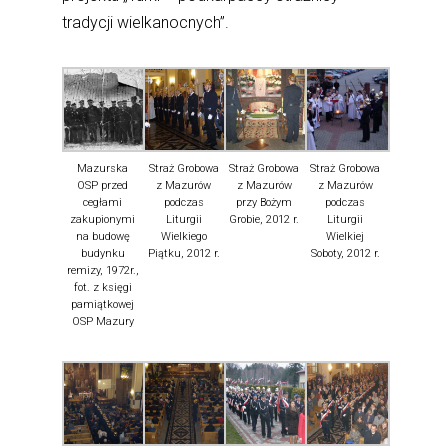
tradycji wielkanocnych”.
Mazurska
Straż Grobowa
Straż Grobowa
Straż Grobowa
OSP przed
z Mazurów
z Mazurów
z Mazurów
cegłami
podczas
przy Bożym
podczas
zakupionymi
Liturgii
Grobie, 2012 r.
Liturgii
na budowę
Wielkiego
Wielkiej
budynku
Piątku, 2012 r.
Soboty, 2012 r.
remizy, 1972r.,
fot. z księgi
pamiątkowej
OSP Mazury