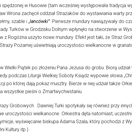
 spędzonej w Husowie (tam wcześniej występowała tradycja wy
ław Wrona zachęcił oddział Strażaków do wystawiania warty prz
my, szable i „
lancówki”
. Pierwsze mundury nawiązywały do c
ady Turków w Grodzisku Dolnym wpłynęło na stworzenie w Wyso
 z Rogóżna uszyto nowe mundury. Efekt jest taki, że Straż Gr
traży Pożarnej uświetniają uroczystości wielkanocne w granat
 Wielki Piątek po złożeniu Pana Jezusa do grobu. Biorą udział w 
dy podczas Liturgii Wielkiej Soboty Ksiądz wypowie słowa „Ch
ji po której dają pokaz musztry. Bierze w niej udział także Orki
ra wszystkie pieśni o Zmartwychwstaniu.
traży Grobowych. Dawniej Turki spotykały się również przy innych
ynie uroczystości wielkanocne. Orkiestra dęta natomiast, uczest
prymicje, wyświęcanie biskupa Adama Szala, który pochodzi z Wy
i Kultury itp.)