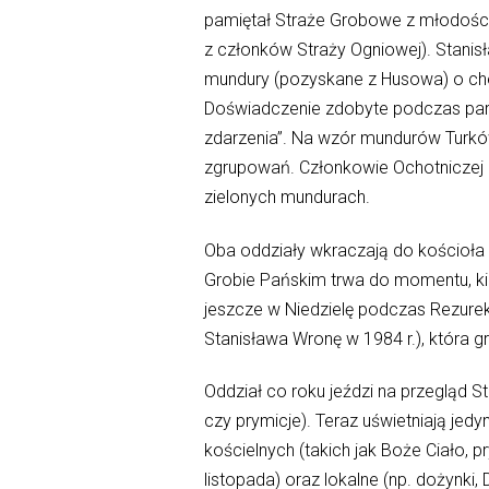
pamiętał Straże Grobowe z młodości
z członków Straży Ogniowej). Stanis
mundury (pozyskane z Husowa) o cheł
Doświadczenie zdobyte podczas par
zdarzenia”. Na wzór mundurów Turków
zgrupowań. Członkowie Ochotniczej S
zielonych mundurach.
Oba oddziały wkraczają do kościoła w
Grobie Pańskim trwa do momentu, kie
jeszcze w Niedzielę podczas Rezurekc
Stanisława Wronę w 1984 r.), która g
Oddział co roku jeździ na przegląd S
czy prymicje). Teraz uświetniają jed
kościelnych (takich jak Boże Ciało, 
listopada) oraz lokalne (np. dożynki, Dn