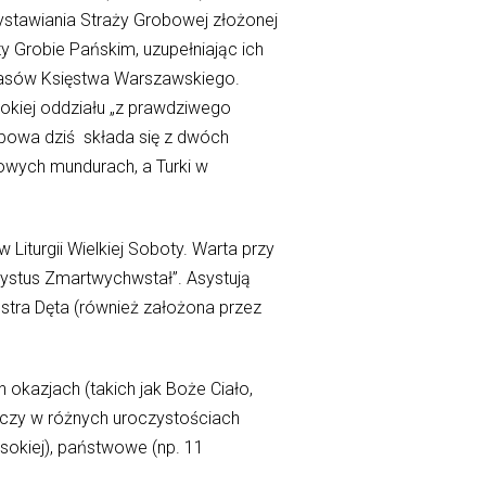
stawiania Straży Grobowej złożonej
y Grobie Pańskim, uzupełniając ich
zasów Księstwa Warszawskiego.
kiej oddziału „z prawdziwego
obowa dziś składa się z dwóch
owych mundurach, a Turki w
Liturgii Wielkiej Soboty. Warta przy
rystus Zmartwychwstał”. Asystują
estra Dęta (również założona przez
 okazjach (takich jak Boże Ciało,
niczy w różnych uroczystościach
sokiej), państwowe (np. 11