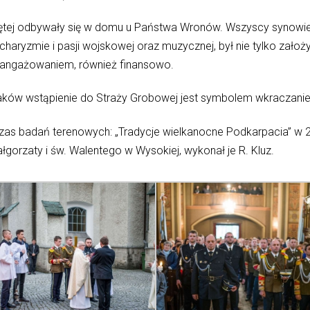
Dętej odbywały się w domu u Państwa Wronów. Wszyscy synowie z
 charyzmie i pasji wojskowej oraz muzycznej, był nie tylko zało
m zaangażowaniem, również finansowo.
aków wstąpienie do Straży Grobowej jest symbolem wkraczanie
czas badań terenowych: „Tradycje wielkanocne Podkarpacia” w 
gorzaty i św. Walentego w Wysokiej, wykonał je R. Kluz.