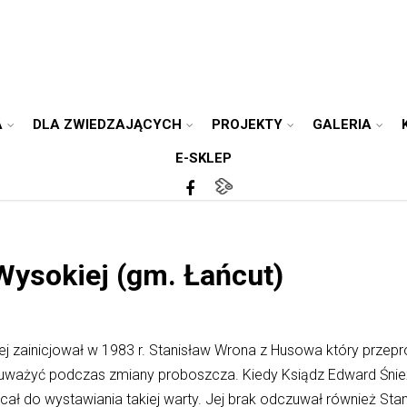
A
DLA ZWIEDZAJĄCYCH
PROJEKTY
GALERIA
E-SKLEP
Wysokiej (gm. Łańcut)
j zainicjował w 1983 r. Stanisław Wrona z Husowa który przepro
ważyć podczas zmiany proboszcza. Kiedy Ksiądz Edward Śnieże
ł do wystawiania takiej warty. Jej brak odczuwał również Stanis