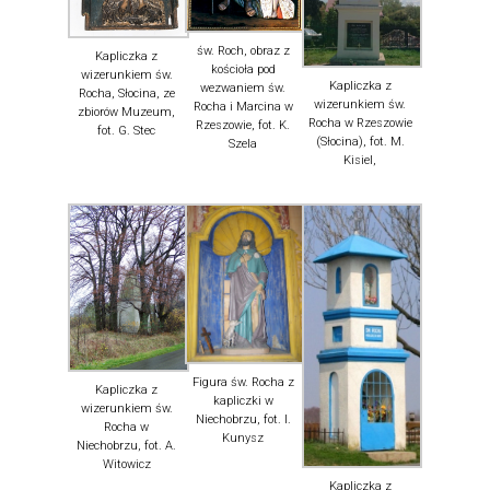
św. Roch, obraz z
Kapliczka z
kościoła pod
wizerunkiem św.
Kapliczka z
wezwaniem św.
Rocha, Słocina, ze
wizerunkiem św.
Rocha i Marcina w
zbiorów Muzeum,
Rocha w Rzeszowie
Rzeszowie, fot. K.
fot. G. Stec
(Słocina), fot. M.
Szela
Kisiel,
Figura św. Rocha z
Kapliczka z
kapliczki w
wizerunkiem św.
Niechobrzu, fot. I.
Rocha w
Kunysz
Niechobrzu, fot. A.
Witowicz
Kapliczka z