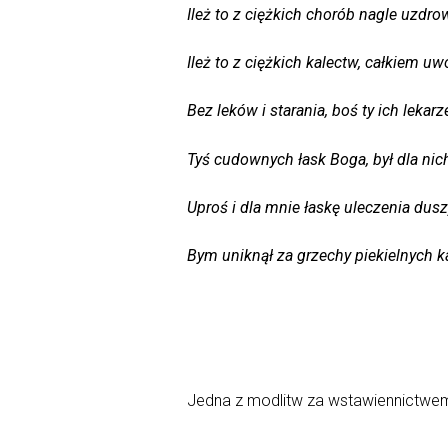
Ileż to z ciężkich chorób nagle uzdro
Ileż to z ciężkich kalectw, całkiem uw
Bez leków i starania, boś ty ich lekar
Tyś cudownych łask Boga, był dla nic
Uproś i dla mnie łaskę uleczenia dusz
Bym uniknął za grzechy piekielnych k
Jedna z modlitw za wstawiennictwem