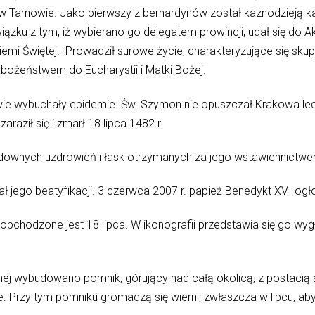
w Tarnowie. Jako pierwszy z bernardynów został kaznodzieją k
iązku z tym, iż wybierano go delegatem prowincji, udał się do Ak
emi Świętej. Prowadził surowe życie, charakteryzujące się sku
bożeństwem do Eucharystii i Matki Bożej.
wie wybuchały epidemie. Św. Szymon nie opuszczał Krakowa le
aził się i zmarł 18 lipca 1482 r.
downych uzdrowień i łask otrzymanych za jego wstawiennictwe
ł jego beatyfikacji. 3 czerwca 2007 r. papież Benedykt XVI ogł
bchodzone jest 18 lipca. W ikonografii przedstawia się go wy
nej wybudowano pomnik, górujący nad całą okolicą, z postacią
e. Przy tym pomniku gromadzą się wierni, zwłaszcza w lipcu, aby 