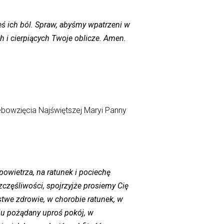
łeś ich ból. Spraw, abyśmy wpatrzeni w
 i cierpiących Twoje oblicze. Amen.
bowzięcia Najświętszej Maryi Panny
owietrza, na ratunek i pociechę
zczęśliwości, spojrzyjże prosiemy Cię
stwe zdrowie, w chorobie ratunek, w
ju pożądany uproś pokój, w