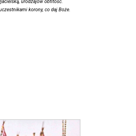
acielską, urodzajów obfitość.
uczestnikami korony, co daj Boże.