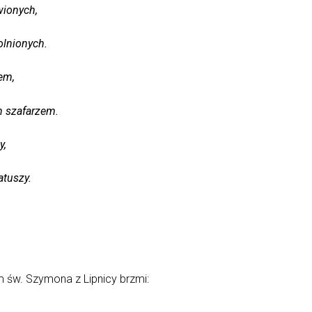
wionych,
olnionych.
zem,
h szafarzem.
y,
atuszy.
 św. Szymona z Lipnicy brzmi: