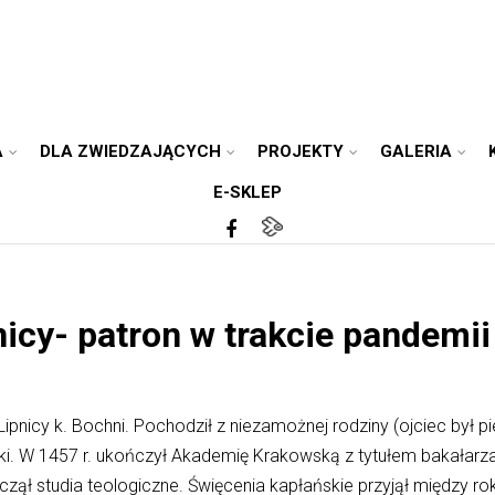
A
DLA ZWIEDZAJĄCYCH
PROJEKTY
GALERIA
E-SKLEP
icy- patron w trakcie pandemii
 Lipnicy k. Bochni. Pochodził z niezamożnej rodziny (ojciec był 
i. W 1457 r. ukończył Akademię Krakowską z tytułem bakałarza
ął studia teologiczne. Święcenia kapłańskie przyjął między ro