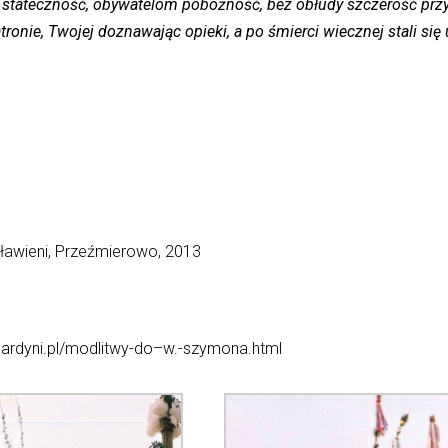
 stateczność, obywatelom pobożność, bez obłudy szczerość przyj
onie, Twojej doznawając opieki, a po śmierci wiecznej stali się 
sławieni, Przeźmierowo, 2013
nardyni.pl/modlitwy-do–w.-szymona.html