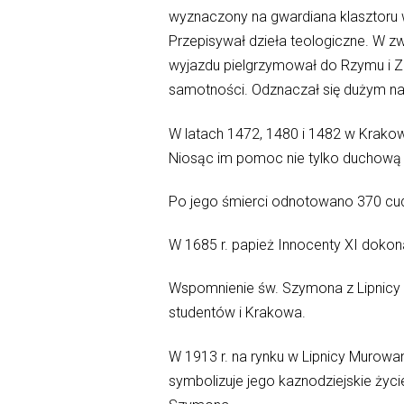
wyznaczony na gwardiana klasztoru 
Przepisywał dzieła teologiczne. W zw
wyjazdu pielgrzymował do Rzymu i Zi
samotności. Odznaczał się dużym na
W latach 1472, 1480 i 1482 w Krako
Niosąc im pomoc nie tylko duchową zar
Po jego śmierci odnotowano 370 cu
W 1685 r. papież Innocenty XI dokona
Wspomnienie św. Szymona z Lipnicy o
studentów i Krakowa.
W 1913 r. na rynku w Lipnicy Murowa
symbolizuje jego kaznodziejskie życi