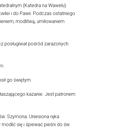
atedralnym (Katedra na Wawelu).
wilei i do Pawii. Podczas ostatniego
pieniem, modlitwą, umiłowaniem
cz posługiwał pośród zarażonych.
m.
osił go świętym.
głaszającego kazanie. Jest patronem
 św. Szymona. Uniesiona ręka
modlić się i śpiewać pieśni do św.