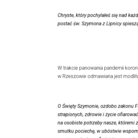
Chryste, który pochylałeś się nad każd
postać św. Szymona z Lipnicy spiesz
W trakcie panowania pandemii koron
w Rzeszowie odmawiana jest modlitw
O Święty Szymonie, ozdobo zakonu Fr
strapionych, zdrowie i życie ofiarowa
na osobiste potrzeby nasze, któremi 
smutku pociechę, w ubóstwie wspomoż