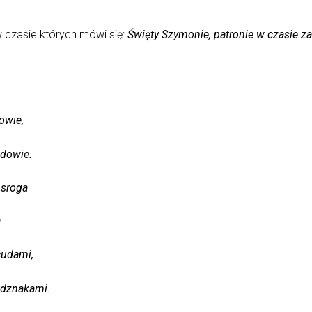
w czasie których mówi się:
Święty Szymonie, patronie w czasie za
owie,
 dowie.
 sroga
)
cudami,
odznakami.