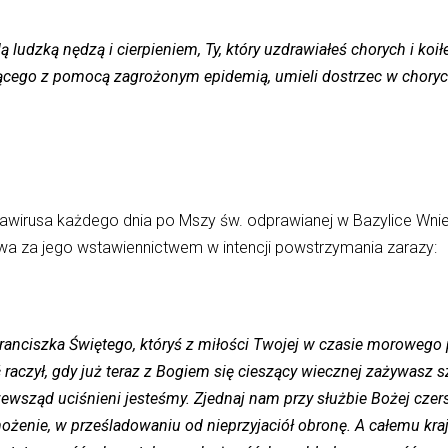
ą ludzką nędzą i cierpieniem, Ty, który uzdrawiałeś chorych i koi
ącego z pomocą zagrożonym epidemią, umieli dostrzec w chorych
awirusa każdego dnia po Mszy św. odprawianej w Bazylice Wnie
a za jego wstawiennictwem w intencji powstrzymania zarazy:
anciszka Świętego, któryś z miłości Twojej w czasie morowego p
ć raczył, gdy już teraz z Bogiem się cieszący wiecznej zażywasz s
zewsząd uciśnieni jesteśmy. Zjednaj nam przy służbie Bożej czer
enie, w prześladowaniu od nieprzyjaciół obronę. A całemu kra