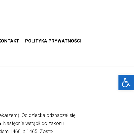
KONTAKT
POLITYKA PRYWATNOŚCI
Otwórz 
piekarzem). Od dziecka odznaczał się
. Następnie wstąpił do zakonu
kiem 1460, a 1465. Został