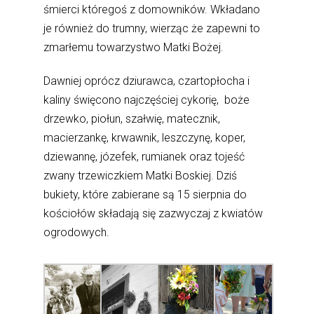
śmierci któregoś z domowników. Wkładano
je również do trumny, wierząc że zapewni to
zmarłemu towarzystwo Matki Bożej.
Dawniej oprócz dziurawca, czartopłocha i
kaliny święcono najczęściej cykorię, boże
drzewko, piołun, szałwię, matecznik,
macierzankę, krwawnik, leszczynę, koper,
dziewannę, józefek, rumianek oraz tojeść
zwany trzewiczkiem Matki Boskiej. Dziś
bukiety, które zabierane są 15 sierpnia do
kościołów składają się zazwyczaj z kwiatów
ogrodowych.