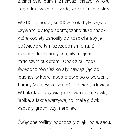
Zielnej, było jednym z najważniejszych w roku.
Tego dnia święcono zioła, zboże i inne rośliny.
W XIX i na początku XX w. zioła były często
używane, dlatego sporządzano duże snopki,
które kobiety zanosiły do kościoła, aby je
poświęcić w tym szczególnym dniu. Z
czasem duże snopy ustąpiły miejsca
mniejszym bukietom. Obok ziół i zbóż
święcono również kwiaty, nawiązując do
legendy, w której apostołowie po otworzeniu
trumny Matki Bożej znaleźli nie ciało, a kwiaty.
W bukietach pojawiały się również makówki,
jabłka, a także warzywa, np. małe główki
kapusty, groch, czy marchew.
Święcone rośliny, pochodziły z łąki, pola, sadu,