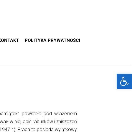
KONTAKT
POLITYKA PRYWATNOŚCI
Otwórz 
pamiątek” powstała pod wrażeniem
arł w niej opis rabunków i zniszczeń
(1947 r.). Praca ta posiada wyjątkowy