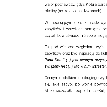
walor poznawczy, gdyż Kotula bardz
okolicy (np. rozdział o dzwonach).
W imponującym dorobku naukowym i 
zabytków i wszelkich pamiątek prz
czytelników uświadomić sobie mogą, 
Ta, pod wieloma względami wyjątko
zabytków oraz być inspiracją do ku
Pana Kotuli (…) jest cennym przyc
związany jest (…), kto w nim wzrastał
Cennym dodatkiem do drugiego wydani
się, jakie zabytki po wojnie powr
Mickiewicza, płk. Leopolda Lisa-Kuli).