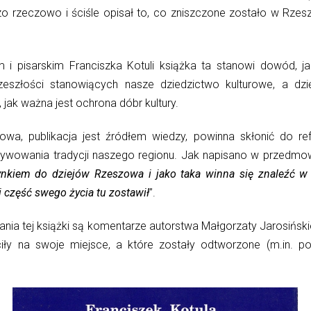
o rzeczowo i ściśle opisał to, co zniszczone zostało w Rze
pisarskim Franciszka Kotuli książka ta stanowi dowód, jak 
eszłości stanowiących nasze dziedzictwo kulturowe, a dzięk
jak ważna jest ochrona dóbr kultury.
wa, publikacja jest źródłem wiedzy, powinna skłonić do refl
ltywowania tradycji naszego regionu. Jak napisano w przedmo
zynkiem do dziejów Rzeszowa i jako taka winna się znaleźć w
 i część swego życia tu zostawił
”.
a tej książki są komentarze autorstwa Małgorzaty Jarosińskiej
óciły na swoje miejsce, a które zostały odtworzone (m.in. p