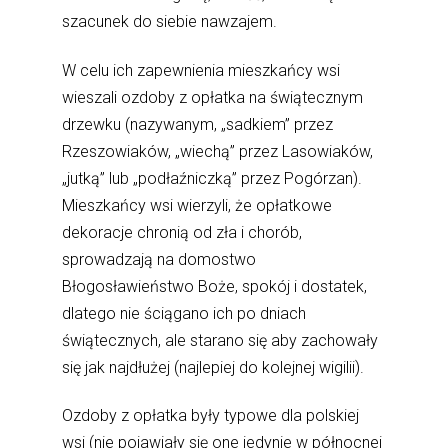
szacunek do siebie nawzajem.
W celu ich zapewnienia mieszkańcy wsi
wieszali ozdoby z opłatka na świątecznym
drzewku (nazywanym, „sadkiem” przez
Rzeszowiaków, „wiechą” przez Lasowiaków,
„jutką” lub „podłaźniczką” przez Pogórzan).
Mieszkańcy wsi wierzyli, że opłatkowe
dekoracje chronią od zła i chorób,
sprowadzają na domostwo
Błogosławieństwo Boże, spokój i dostatek,
dlatego nie ściągano ich po dniach
świątecznych, ale starano się aby zachowały
się jak najdłużej (najlepiej do kolejnej wigilii).
Ozdoby z opłatka były typowe dla polskiej
wsi (nie pojawiały się one jedynie w północnej