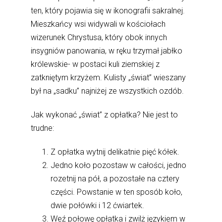
ten, który pojawia się w ikonografii sakralnej.
Mieszkańcy wsi widywali w kościołach
wizerunek Chrystusa, który obok innych
insygniów panowania, w ręku trzymał jabłko
królewskie- w postaci kuli ziemskiej z
zatkniętym krzyżem. Kulisty „świat” wieszany
był na „sadku” najniżej ze wszystkich ozdób.
Jak wykonać „świat” z opłatka? Nie jest to
trudne:
Z opłatka wytnij delikatnie pięć kółek.
Jedno koło pozostaw w całości, jedno
rozetnij na pół, a pozostałe na cztery
części. Powstanie w ten sposób koło,
dwie połówki i 12 ćwiartek.
Weź połowę opłatka i zwilż językiem w