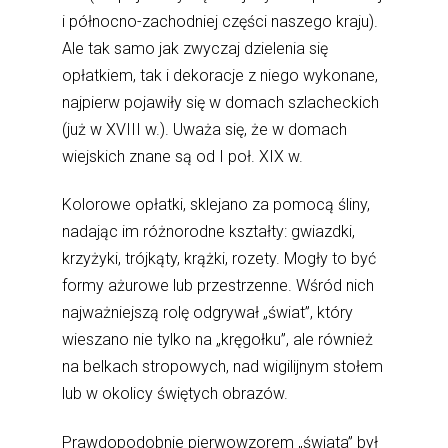
i północno-zachodniej części naszego kraju).
Ale tak samo jak zwyczaj dzielenia się
opłatkiem, tak i dekoracje z niego wykonane,
najpierw pojawiły się w domach szlacheckich
(już w XVIII w.). Uważa się, że w domach
wiejskich znane są od I poł. XIX w.
Kolorowe opłatki, sklejano za pomocą śliny,
nadając im różnorodne kształty: gwiazdki,
krzyżyki, trójkąty, krążki, rozety. Mogły to być
formy ażurowe lub przestrzenne. Wśród nich
najważniejszą rolę odgrywał „świat”, który
wieszano nie tylko na „kręgołku”, ale również
na belkach stropowych, nad wigilijnym stołem
lub w okolicy świętych obrazów.
Prawdopodobnie pierwowzorem „świata” był