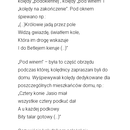
kolędy „podokiennej”, kolędy „pod winem” i
„kolędy na zakończenie”. Pod oknem
śpiewano np.:
„(…)Królowie jadą przez pole
Widzą gwiazdę, światłem kole,
Która im drogę wskazuje
I do Betlejem kieruje (…)”
„Pod winem” – była to część obrzędu
podczas której, kolędnicy zapraszani byli do
domu. Wyśpiewywali kolędy dedykowane dla
poszczególnych mieszkańców domu, np.:
„Cztery konie Jasio miał
wszystkie cztery podkuć dał
A u każdej podkowy
Bity talar gotowy (…)”