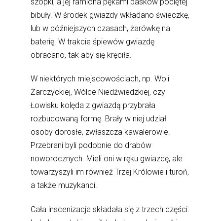
szopki, a jej ramiona pękami pasków pociętej
bibuły. W środek gwiazdy wkładano świeczkę,
lub w późniejszych czasach, żarówkę na
baterię. W trakcie śpiewów gwiazdę
obracano, tak aby się kręciła.
W niektórych miejscowościach, np. Woli
Żarczyckiej, Wólce Niedźwiedzkiej, czy
Łowisku kolęda z gwiazdą przybrała
rozbudowaną formę. Brały w niej udział
osoby dorosłe, zwłaszcza kawalerowie.
Przebrani byli podobnie do drabów
noworocznych. Mieli oni w ręku gwiazdę, ale
towarzyszyli im również Trzej Królowie i turoń,
a także muzykanci.
Cała inscenizacja składała się z trzech części: