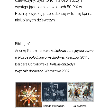
dziewczyny. Była to forma oświadczyn,
występująca jeszcze w latach 50. XX w.
Później zwyczaj przerodził się w formę kpin z
nielubianych dziewczyn.
Bibliografia:
Andrzej Karczmarzewski,
Ludowe obrzędy doroczne
w Polsce południowo-wschodniej,
Rzeszów 2011;
Barbara Ogrodowska,
Polskie obrzędy i
zwyczaje doroczne,
Warszawa 2009
Za gwiazdą,
Kolęda z gwiazdą,