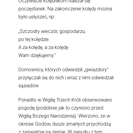
Oczywiście kolędnikom należał się
poczęstunek. Na zakończenie kolędy można
było usłyszeć, np.:
„Szczodry wieczór, gospodarzu,
po tej kolędzie.
A za kolędę, a za kolędę
Wam dziękujemy.”
Domownicy, których odwiedzili „gwiazdory”
przyłączali się do nich i wraz z nimi odwiedzali
sąsiadów.
Ponadto w Wigilię Trzech Króli obserwowano
pogodę (podobnie jak to czyniono przed
Wigilią Bożego Narodzenia). Wierzono, że w
okresie Godów, dusze zmarłych przychodzą
z zaświatów na ziemię. W związku z tym