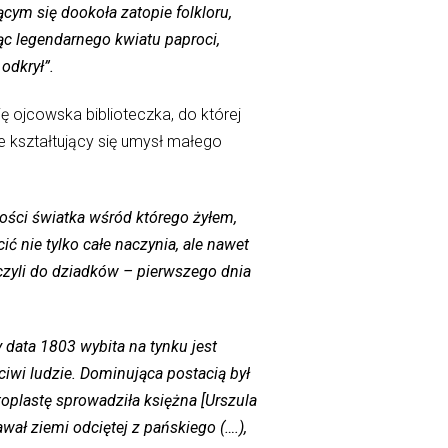
cym się dookoła zatopie folkloru,
ąc legendarnego kwiatu paproci,
odkrył”.
 ojcowska biblioteczka, do której
że kształtujący się umysł małego
łości światka wśród którego żyłem,
ić nie tylko całe naczynia, ale nawet
zyli do dziadków – pierwszego dnia
 data 1803 wybita na tynku jest
iwi ludzie. Dominująca postacią był
otoplastę sprowadziła księżna [Urszula
ał ziemi odciętej z pańskiego (….),