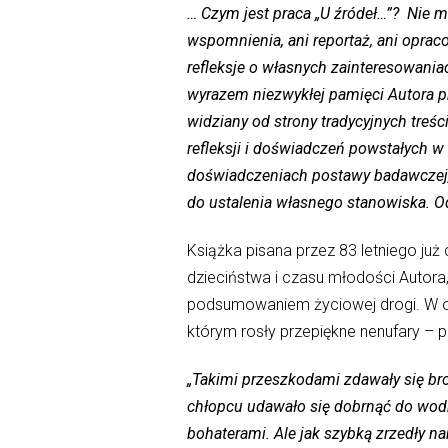
… Czym jest praca „U źródeł…”? Nie mo
wspomnienia, ani reportaż, ani opracow
refleksje o własnych zainteresowania
wyrazem niezwykłej pamięci Autora pr
widziany od strony tradycyjnych treśc
refleksji i doświadczeń powstałych 
doświadczeniach postawy badawczej, 
do ustalenia własnego stanowiska. Od 
Książka pisana przez 83 letniego już
dzieciństwa i czasu młodości Autora,
podsumowaniem życiowej drogi. W ob
którym rosły przepiękne nenufary – pr
„Takimi przeszkodami zdawały się bron
chłopcu udawało się dobrnąć do wodn
bohaterami. Ale jak szybką zrzedły n