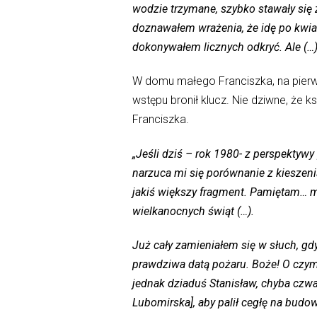
wodzie trzymane, szybko stawały się 
doznawałem wrażenia, że idę po kwia
dokonywałem licznych odkryć. Ale (…)
W domu małego Franciszka, na pierws
wstępu bronił klucz. Nie dziwne, że 
Franciszka.
„Jeśli dziś – rok 1980- z perspektyw
narzuca mi się porównanie z kieszenią
jakiś większy fragment. Pamiętam… m
wielkanocnych świąt (…).
Już cały zamieniałem się w słuch, gd
prawdziwa datą pożaru. Boże! O czym
jednak dziaduś Stanisław, chyba czwart
Lubomirska], aby palił cegłę na budo