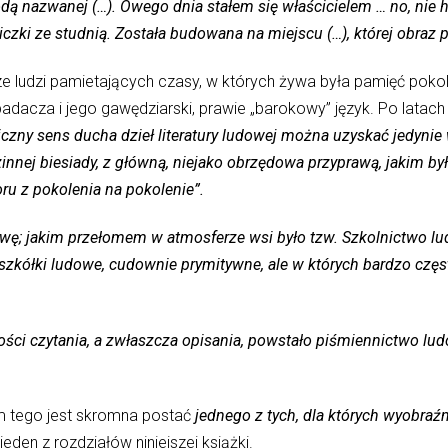
 nazwanej (…). Owego dnia stałem się właścicielem … no, nie hist
liczki ze studnią. Została budowana na miejscu (…), której obraz 
ze ludzi pamietających czasy, w których żywa była pamięć pokole
dacza i jego gawędziarski, prawie „barokowy” język. Po latac
giczny sens ducha dzieł literatury ludowej można uzyskać jedynie
nnej biesiady, z główną, niejako obrzędowa przyprawą, jakim była
ru z pokolenia na pokolenie”.
awę; jakim przełomem w atmosferze wsi było tzw. Szkolnictwo 
e szkółki ludowe, cudownie prymitywne, ale w których bardzo częst
ści czytania, a zwłaszcza opisania, powstało piśmiennictwo lu
m tego jest skromna postać
jednego z tych, dla których wyobraź
eden z rozdziałów niniejszej książki.