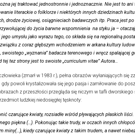
żna jej traktować jednostronnie i jednoznacznie. Nie jest to ani
anie literackie o folklorze i niektórych innych dziedzinach kultu
ch, drodze życiowej, osiągnieciach badawczych itp. Praca jest po
zywołującej do życia barwne wspomnienia na styku ja – otaczając
i jego umysłu jako wyrazu tego, co składa się na regionalną post
w związku z coraz głębszym wchodzeniem w arkana kultury ludowe
swoistego „wyznania” badacza terenowego i wręcz spalającej go
tej tez strony jest to swoiste „curriculum vitae” Autora…
 człowieka (zmarł w 1983 r.), pełna obrazów wyłaniających się z
 gdy powoli krystalizowała się jego pasja i zamiłowanie do pos
razach z przeszłości przegląda się niczym w tafli dworskiego
zedmiot ludzkiej niedosięgłej tęsknoty:
ić czarujące kwiaty, rozsiadłe wśród pływających płaskich liści
ego piękna (…). Pokonując takie trudy, w oczach innych chłopc
am miny(…), kiedy czarujące kwiaty z takim trudem, a nawet nie