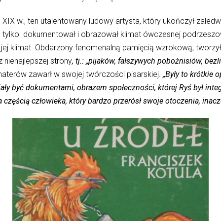
XIX w., ten utalentowany ludowy artysta, który ukończył zaledwi
ie tylko dokumentował i obrazował klimat ówczesnej podrzeszow
 jej klimat. Obdarzony fenomenalną pamięcią wzrokową, tworzył
nienajlepszej strony
, tj.: „pijaków, fałszywych pobożnisiów, be
aterów zawarł w swojej twórczości pisarskiej.
„Były to krótkie 
 miały być dokumentami, obrazem społeczności, której Ryś był inte
 częścią człowieka, który bardzo przerósł swoje otoczenia, inaczej