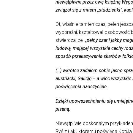
niewątpliwie przez ową księżną Wygodą
związał się z mitem „studzienki”, kap
Ot, właśnie tamten czas, pełen jeszc
wyobraźni, kształtował osobowość ba
stwierdza, że
„pełny czar i jakby ma
ludową, mającej wszystkie cechy rodzi
sposób przekazywania skarbów folklo
(…) wkrótce zadałem sobie jasno spr
austriacki, Galicję – a wiec wszystki
poświęcenia nauczyciele.
Dzięki upowszechnieniu się umiejętno
pisaną.
Niewątpliwie doskonałym przykłade
Ryś z Łąki, któremu poświęca Kotula j