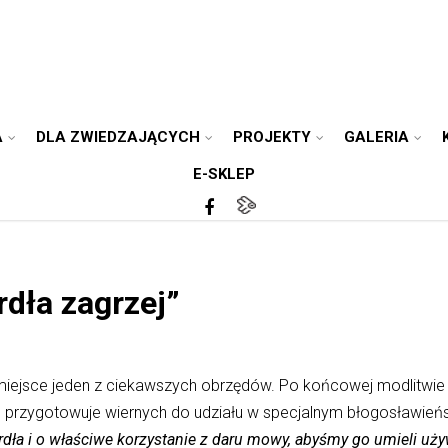
A
DLA ZWIEDZAJĄCYCH
PROJEKTY
GALERIA
E-SKLEP
rdła zagrzej”
miejsce jeden z ciekawszych obrzędów. Po końcowej modlitwie 
e przygotowuje wiernych do udziału w specjalnym błogosławień
ardła i o właściwe korzystanie z daru mowy, abyśmy go umieli uż