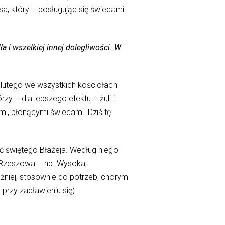
, który – posługując się świecami
 i wszelkiej innej dolegliwości. W
o lutego we wszystkich kościołach
zy – dla lepszego efektu – żuli i
ymi, płonącymi świecami. Dziś tę
ć świętego Błażeja. Według niego
ch Rzeszowa – np. Wysoka,
niej, stosownie do potrzeb, chorym
przy zadławieniu się).