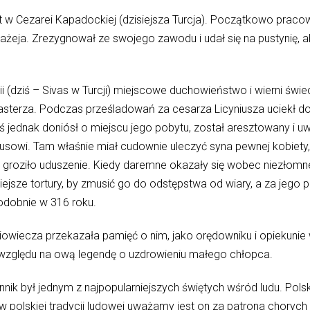
t w Cezarei Kapadockiej (dzisiejsza Turcja). Początkowo pracowa
łażeja. Zrezygnował ze swojego zawodu i udał się na pustynię
 (dziś – Sivas w Turcji) miejscowe duchowieństwo i wierni świ
asterza. Podczas prześladowań za cesarza Licyniusza uciekł do 
oś jednak doniósł o miejscu jego pobytu, został aresztowany i u
tusowi. Tam właśnie miał cudownie uleczyć syna pewnej kobiety,
u groziło uduszenie. Kiedy daremne okazały się wobec niezłom
jsze tortury, by zmusić go do odstępstwa od wiary, a za jego p
odobnie w 316 roku.
iowiecza przekazała pamięć o nim, jako orędowniku i opiekunie
względu na ową legendę o uzdrowieniu małego chłopca.
k był jednym z najpopularniejszych świętych wśród ludu. Polski
 w polskiej tradycji ludowej uważamy jest on za patrona choryc