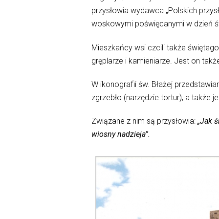
przysłowia wydawca „Polskich przysłó
woskowymi poświęcanymi w dzień św. B
Mieszkańcy wsi czcili także święteg
gręplarze i kamieniarze. Jest on ta
W ikonografii św. Błażej przedstawian
zgrzebło (narzędzie tortur), a także j
Związane z nim są przysłowia:
„Jak ś
wiosny nadzieja”.