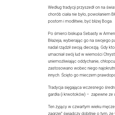
Według tradycji przyszedł on na świa
chorób ciała nie było, powołaniem B
postom i modlitwie, być bliżej Boga.
Po śmierci biskupa Sebasty w Armenii
Błażeja, wybierając go na swojego p
nadal rządził swoją diecezją. Gdy kt
umacniał swój lud w wierności Chrys
uniemożliwiając oddychanie, chłopc
zastosowano wobec niego najokrutnie
innych. Ścięto go mieczem prawdop
Tradycja sięgająca wczesnego średn
gardła (i krwotoków) – zapewne ze 
Ten żyjący w czwartym wieku męczenni
zagrzej” świadczy dobitnie o tym, że