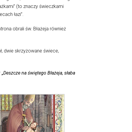
błażkami” (to znaczy świeczkami
ecach łazi”.
rona obrali św. Błażeja również
rał, dwie skrzyżowane świece,
: „Deszcze na świętego Błażeja, słaba