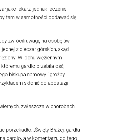
ł jako lekarz, jednak leczenie
, aby tam w samotności oddawać się
eccy zwrócili uwagę na osobę św.
jednej z pieczar górskich, skąd
więziony. W lochu więziennym
 któremu gardło przebiła ość,
nego biskupa namowy i groźby,
rzykładem skłonić do apostazji
 wiernych, zwłaszcza w chorobach
e porzekadło: „Święty Błażej, gardła
h na gardło, a w komentarzu do tego