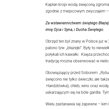
Kapłan kropi wodą święconą zgromad
zgodnie z miejscowym zwyczajem – 
Za wstawiennictwem świętego Błażeja,
imię Ojca i Syna, i Ducha Świętego.
Obrzęd ten był znany w Polsce już w 
palono tzw. „błażejki”. Były to niewi
połykali ich kawałki. Księża przecho
tradycję można obserwować w nielicz
Obowiązujący przed Soborem „Rytuał
święcono nie tylko świeczki, ale tak
Handzlówka), chleb, wino oraz wodę
uskarżającym się na bóle gardła. Tym
Wielu zastanawia się zapewne – kim b