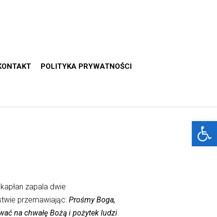
KONTAKT
POLITYKA PRYWATNOŚCI
Otwórz 
kapłan zapala dwie
stwie przemawiając:
Prośmy Boga,
ywać na chwałę Bożą i pożytek ludzi
.