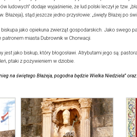
w ludowych” dodaje wyjaśnienie, że lud polski leczył je tzw. „
łażeja), stąd jeszcze jedno przysłowie: „święty Błażej po świ
o biskupa jako opiekuna zwierząt gospodarskich. Jako swego pat
kże patronem miasta Dubrownik w Chorwacji.
y jest jako biskup, który błogosławi. Atrybutami jego są: pasto
eleń, ptaki z pożywieniem w dziobie.
nieg na świętego Błażeja, pogodna będzie Wielka Niedziela” oraz