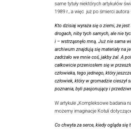
same tytuły niektórych artykułów ś
1989 r., a więc już po śmierci autora 
Kto dzisiaj wyraża się o ziemi, że jes
drogach, niby tych samych, ale nie t
i – wstrząsnęło mną. Już nie sama wi
archiwum znajdują się materiały na j
zadrżało we mnie coś, jakby żal. A p
całkowicie przeniosłem się w przeszło
człowieka, tego jednego, który jeszc
człowiek, który w gromadzie cieszył s
poznania, byli pasjonujący i przedziwni
W artykule „Kompleksowe badania nad
możemy imaginacje Kotuli dotyczą
Co chwyta za serce, kiedy ogląda się