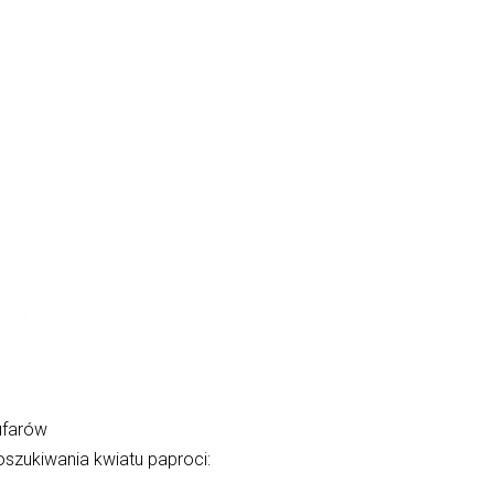
ufarów
oszukiwania kwiatu paproci: