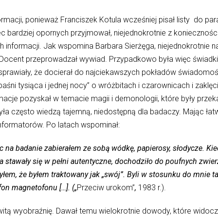
formacji, ponieważ Franciszek Kotula wcześniej pisał listy do par
bardziej opornych przyjmował, niejednokrotnie z konieczności, 
ch informacji. Jak wspomina Barbara Sierżęga, niejednokrotnie 
ym Docent przeprowadzał wywiad. Przypadkowo była więc świad
i sprawiały, że docierał do najciekawszych pokładów świadomo
baśni tysiąca i jednej nocy” o wróżbitach i czarownicach i zaklę
acje pozyskał w temacie magii i demonologii, które były prze
była często wiedzą tajemną, niedostępną dla badaczy. Mając ła
informatorów. Po latach wspominał:
 na badanie zabierałem ze sobą wódkę, papierosy, słodycze. Kie
a stawały się w pełni autentyczne, dochodziło do poufnych zwierz
łem, że byłem traktowany jak „swój”. Byli w stosunku do mnie tak
fon magnetofonu […]. („
Przeciw urokom”
,
1983 r.).
tą wyobraźnię. Dawał temu wielokrotnie dowody, które widoczne