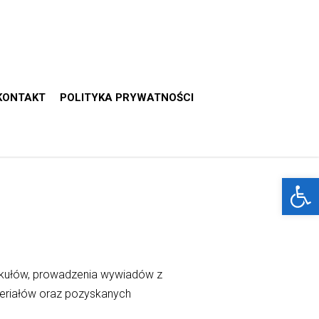
KONTAKT
POLITYKA PRYWATNOŚCI
Otwórz 
tykułów, prowadzenia wywiadów z
teriałów oraz pozyskanych