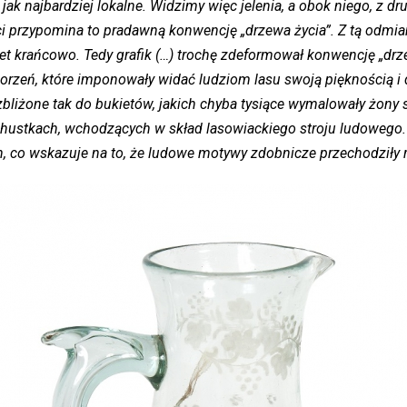
jak najbardziej lokalne. Widzimy więc jelenia, a obok niego, z dr
i przypomina to pradawną konwencję „drzewa życia”. Z tą odmianą
et krańcowo. Tedy grafik (…) trochę zdeformował konwencję „drze
 stworzeń, które imponowały widać ludziom lasu swoją pięknością
zbliżone tak do bukietów, jakich chyba tysiące wymalowały żony s
 chustkach, wchodzących w skład lasowiackiego stroju ludowego.
, co wskazuje na to, że ludowe motywy zdobnicze przechodziły r