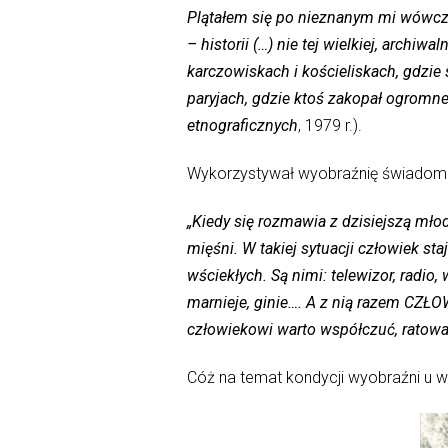
Plątałem się po nieznanym mi wówczas
– historii (…) nie tej wielkiej, archiw
karczowiskach i kościeliskach, gdzie 
paryjach, gdzie ktoś zakopał ogromn
etnograficznych
, 1979 r.).
Wykorzystywał wyobraźnię świadomie 
„Kiedy się rozmawia z dzisiejszą mło
mięśni. W takiej sytuacji człowiek s
wściekłych. Są nimi: telewizor, radio
marnieje, ginie…. A z nią razem CZŁOW
człowiekowi warto współczuć, ratowa
Cóż na temat kondycji wyobraźni u w