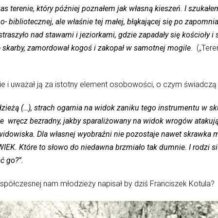
 terenie, który później poznałem jak własną kieszeń. I szukałe
alno- bibliotecznej, ale właśnie tej małej, błąkającej się po zapom
straszyło nad stawami i jeziorkami, gdzie zapadały się kościoły 
e skarby, zamordował kogoś i zakopał w samotnej mogile
. („Teren
i uważał ją za istotny element osobowości, o czym świadczą j
dzieżą (…), strach ogarnia na widok zaniku tego instrumentu w
taje wręcz bezradny, jakby sparaliżowany na widok wrogów atakują
, widowiska. Dla własnej wyobraźni nie pozostaje nawet skrawka m
IEK. Które to słowo do niedawna brzmiało tak dumnie. I rodzi si
ć go?”.
spółczesnej nam młodzieży napisał by dziś Franciszek Kotula?