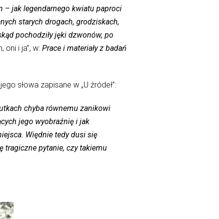
m – jak legendarnego kwiatu paproci
nianych starych drogach, grodziskach,
i skąd pochodziły jęki dzwonów, po
, oni i ja”, w:
Prace i materiały z badań
ego słowa zapisane w „U źródeł”:
 skutkach chyba równemu zanikowi
cych jego wyobraźnię i jak
iejsca. Więdnie tedy dusi się
ę tragiczne pytanie, czy takiemu