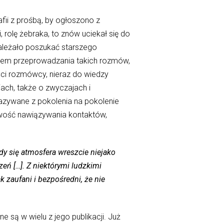
afii z prośbą, by ogłoszono z
rolę żebraka, to znów uciekał się do
należało poszukać starszego
kiem przeprowadzania takich rozmów,
ści rozmówcy, nieraz do wiedzy
ciach, także o zwyczajach i
kazywane z pokolenia na pokolenie
twość nawiązywania kontaktów,
dy się atmosfera wreszcie niejako
eń […]. Z niektórymi ludzkimi
 zaufani i bezpośredni, że nie
 są w wielu z jego publikacji. Już