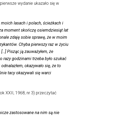
j pierwsze wydanie ukazało się w
o moich lasach i polach, ścieżkach i
e za moment skończę osiemdziesiąt lat
konale zdaję sobie sprawę, że w moim
uzykantów. Chyba pierwszy raz w życiu
 […] Pisząc ją zauważyłem, że
to razy godzinami trzeba było szukać
 odnalazłem, okazywało się, że to
nie tacy okazywali się warci
 XXII, 1968, nr 3) przeczytać
bnicze zastosowane na nim są nie