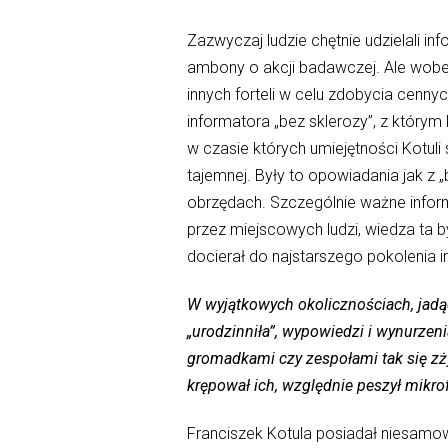
Zazwyczaj ludzie chętnie udzielali in
ambony o akcji badawczej. Ale wobec 
innych forteli w celu zdobycia cenny
informatora „bez sklerozy”, z któr
w czasie których umiejętności Kotul
tajemnej. Były to opowiadania jak z „
obrzędach. Szczególnie ważne inform
przez miejscowych ludzi, wiedza ta 
docierał do najstarszego pokolenia 
W wyjątkowych okolicznościach, jadąc
„urodzinniła”, wypowiedzi i wynurzeni
gromadkami czy zespołami tak się zży
krępował ich, względnie peszył mikro
Franciszek Kotula posiadał niesamowi