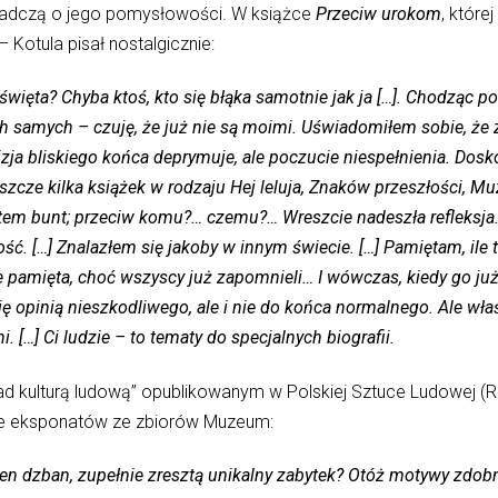
wiadczą o jego pomysłowości. W książce
Przeciw urokom
, które
– Kotula pisał nostalgicznie:
t święta? Chyba ktoś, kto się błąka samotnie jak ja […]. Chodząc p
ych samych – czuję, że już nie są moimi. Uświadomiłem sobie, ż
zja bliskiego końca deprymuje, ale poczucie niespełnienia. Dos
eszcze kilka książek w rodzaju Hej leluja, Znaków przeszłości, M
otem bunt; przeciw komu?… czemu?… Wreszcie nadeszła refleksja.
ść. […] Znalazłem się jakoby w innym świecie. […] Pamiętam, ile 
ze pamięta, choć wszyscy już zapomnieli… I wówczas, kiedy go już
ię opinią nieszkodliwego, ale i nie do końca normalnego. Ale właś
. […] Ci ludzie – to tematy do specjalnych biografii.
 kulturą ludową” opublikowanym w Polskiej Sztuce Ludowej (Rok
ce eksponatów ze zbiorów Muzeum:
 ten dzban, zupełnie zresztą unikalny zabytek? Otóż motywy zdo