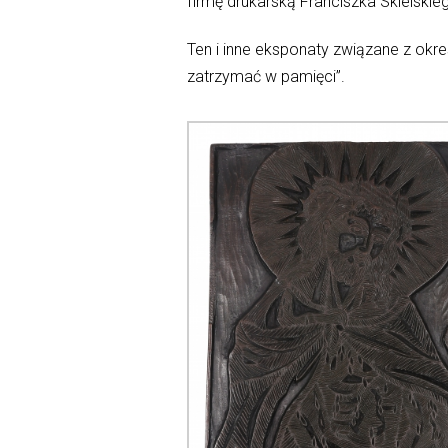
firmę drukarską Franciszka Skielskie
Ten i inne eksponaty związane z ok
zatrzymać w pamięci”.