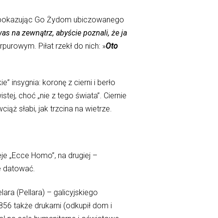
sa, pokazując Go Żydom ubiczowanego
 na zewnątrz, abyście poznali, że ja
purowym. Piłat rzekł do nich: »
Oto
 insygnia: koronę z cierni i berło
tej, choć „nie z tego świata”. Ciernie
ciąż słabi, jak trzcina na wietrze.
je „Ecce Homo”, na drugiej –
e datować.
ra (Pellara) – galicyjskiego
856 także drukarni (odkupił dom i