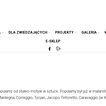
A
DLA ZWIEDZAJĄCYCH
PROJEKTY
GALERIA
E-SKLEP
ularny od stuleci motyw w sztuce. Popularny był już w malarstw
antegna, Correggio, Tycjan, Jacopo Tintoretto, Caravaggio (w XVI