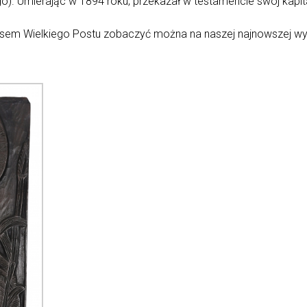
go). Umierając w 1894 roku, przekazał w testamencie swój kapit
resem Wielkiego Postu zobaczyć można na naszej najnowszej w