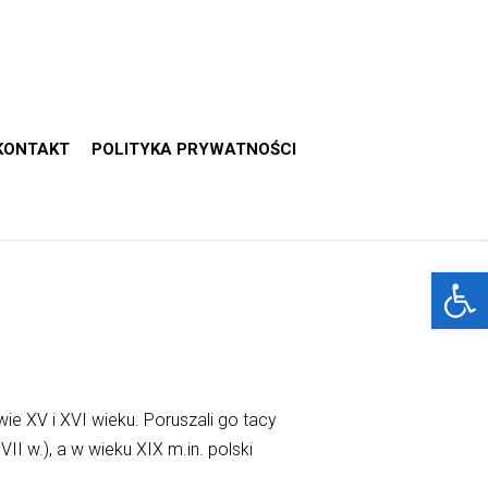
KONTAKT
POLITYKA PRYWATNOŚCI
Otwórz 
ie XV i XVI wieku. Poruszali go tacy
I w.), a w wieku XIX m.in. polski