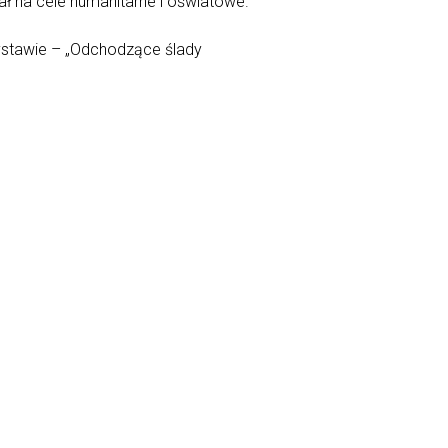
ał na cele humanitarne i oświatowe.
ystawie – „Odchodzące ślady