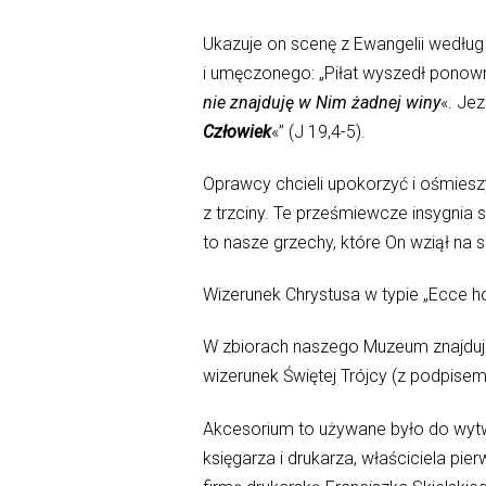
Ukazuje on scenę z Ewangelii wedłu
i umęczonego: „Piłat wyszedł ponowni
nie znajduję w Nim żadnej winy
«. Jez
Człowiek
«” (J 19,4-5).
Oprawcy chcieli upokorzyć i ośmieszy
z trzciny. Te prześmiewcze insygnia s
to nasze grzechy, które On wziął na sie
Wizerunek Chrystusa w typie „Ecce ho
W zbiorach naszego Muzeum znajduje 
wizerunek Świętej Trójcy (z podpise
Akcesorium to używane było do wytwa
księgarza i drukarza, właściciela pie