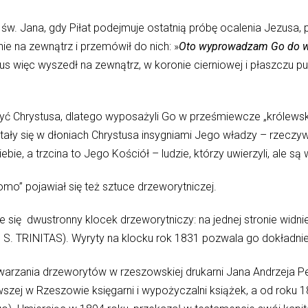
g św. Jana, gdy Piłat podejmuje ostatnią próbę ocalenia Jezu
e na zewnątrz i przemówił do nich: »
Oto wyprowadzam Go do was
us więc wyszedł na zewnątrz, w koronie cierniowej i płaszczu pur
ć Chrystusa, dlatego wyposażyli Go w prześmiewcze „królewskie”
tały się w dłoniach Chrystusa insygniami Jego władzy – rzeczywis
bie, a trzcina to Jego Kościół – ludzie, którzy uwierzyli, ale są w
mo” pojawiał się też sztuce drzeworytniczej.
się dwustronny klocek drzeworytniczy: na jednej stronie widnie
m S. TRINITAS). Wyryty na klocku rok 1831 pozwala go dokładni
rzania drzeworytów w rzeszowskiej drukarni Jana Andrzeja Pela
rwszej w Rzeszowie księgarni i wypożyczalni książek, a od roku 1