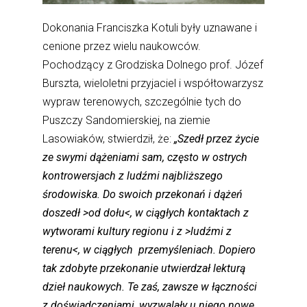
Dokonania Franciszka Kotuli były uznawane i
cenione przez wielu naukowców.
Pochodzący z Grodziska Dolnego prof. Józef
Burszta, wieloletni przyjaciel i współtowarzysz
wypraw terenowych, szczególnie tych do
Puszczy Sandomierskiej, na ziemie
Lasowiaków, stwierdził, że:
„Szedł przez życie
ze swymi dążeniami sam, często w ostrych
kontrowersjach z ludźmi najbliższego
środowiska. Do swoich przekonań i dążeń
doszedł >od dołu<, w ciągłych kontaktach z
wytworami kultury regionu i z >ludźmi z
terenu<, w ciągłych przemyśleniach. Dopiero
tak zdobyte przekonanie utwierdzał lekturą
dzieł naukowych. Te zaś, zawsze w łączności
z doświadczeniami, wyzwalały u niego nowe