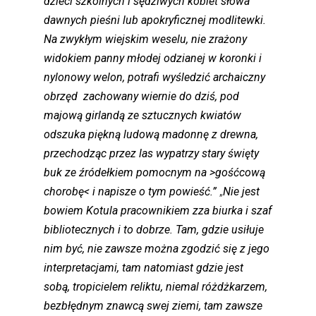
dzieci szkolnych i sędziwych kobiet słowa
dawnych pieśni lub apokryficznej modlitewki.
Na zwykłym wiejskim weselu, nie zrażony
widokiem panny młodej odzianej w koronki i
nylonowy welon, potrafi wyśledzić archaiczny
obrzęd zachowany wiernie do dziś, pod
majową girlandą ze sztucznych kwiatów
odszuka piękną ludową madonnę z drewna,
przechodząc przez las wypatrzy stary święty
buk ze źródełkiem pomocnym na >gośćcową
chorobę< i napisze o tym powieść.”
„
Nie jest
bowiem Kotula pracownikiem zza biurka i szaf
bibliotecznych i to dobrze. Tam, gdzie usiłuje
nim być, nie zawsze można zgodzić się z jego
interpretacjami, tam natomiast gdzie jest
sobą, tropicielem reliktu, niemal różdżkarzem,
bezbłędnym znawcą swej ziemi, tam zawsze