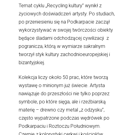
Temat cyklu „Recycling kultury” wynikł z
życiowych doświadczeń artysty. Po studiach,
po przeniesieniu się na Podkarpacie zaczął
wykorzystywać w swojej twórczości obiekty
będące śladami odchodzącej cywilizacji z
pogranicza, którą w wymiarze sakralnym
tworzył styk kultury zachodnioeuropejskiej i
bizantyjskiej.
Kolekcja liczy około 50 prac, które tworzą
wystawę o minionym już świecie. Artysta
nawiązuje do przeszłości nie tylko poprzez
symbole, po które sięga, ale i rzeźbiarską
materię – drewno czy metal „z odzysku”,
często wypatrzone podczas wędrówek po
Podkarpaciu i Roztoczu Południowym.
Czerpie z kolorystyki cerkwi i kościołów,