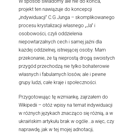
W sposób świadomy ale nie do końca,
projekt ten nawiązuje do koncepcji
„indywiduacji” C.G.Junga – skomplikowanego
procesu krystalizacji własnego „Ja” i
osobowości, czyli oddzielenia
niepowtarzalnych cech i samej jaźni dla
każdej oddzielnej, istniejącej osoby. Mam
przekonanie, że tą nieprostą drogą swoistych
przygód przechodzą nie tylko bohaterowie
własnych i fabularnych losów, ale i pewne
grupy ludzi, całe kraje i społeczności.
Przygotowując tę wzmiankę, zajrzałem do
Wikipedii – otóż wpisy na temat indywiduacji
w różnych językach znacząco się różnią, a w
ukraińskim artykułu brak w ogóle…a więc, czy
naprawdę, jak w tej mojej adnotacji,