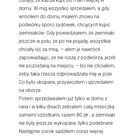
cisnęły, że każda kupi, bo mam więcej w
domu. W mig wszystko sprzedałem, a gdy
wróciłem do domu, miałem znowu na
podwórku sporo żydówek, chcących kupić
ziemniaków. Gdy powiedziałem, że ziemniaki
jeszcze w polu, że po nie pojadę, wszystkie
chciały iść za mną, — alem je nawrócił
zapowiadając, że nie ruszę z podwórza, jeżeli
nie pozostaną na miejscu, — bo nie chciałem,
żeby taka rzesza odprowadzała mię w pole.
Co było ukopane, przywiozłem i sprzedałem
na oborze.
Potem sprzedawałem już tylko w domu z
rana i w kilku dniach zebrałem całą miseczkę
samemi szóstkami, razem 80 złr., a ziemniaki
nie były jeszcze wykopane, tylko podebrane.
Następnie corok sadziłem coraz więcej