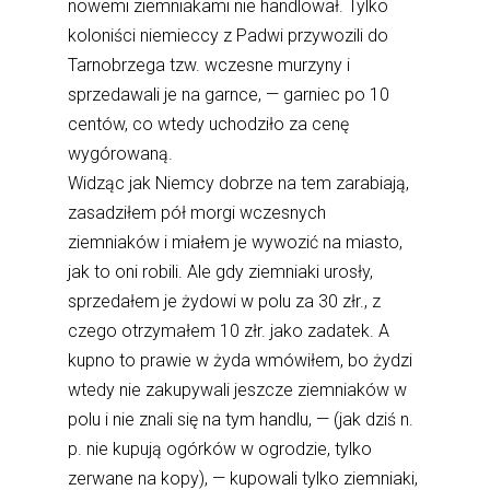
nowemi ziemniakami nie handlował. Tylko
koloniści niemieccy z Padwi przywozili do
Tarnobrzega tzw. wczesne murzyny i
sprzedawali je na garnce, — garniec po 10
centów, co wtedy uchodziło za cenę
wygórowaną.
Widząc jak Niemcy dobrze na tem zarabiają,
zasadziłem pół morgi wczesnych
ziemniaków i miałem je wywozić na miasto,
jak to oni robili. Ale gdy ziemniaki urosły,
sprzedałem je żydowi w polu za 30 złr., z
czego otrzymałem 10 złr. jako zadatek. A
kupno to prawie w żyda wmówiłem, bo żydzi
wtedy nie zakupywali jeszcze ziemniaków w
polu i nie znali się na tym handlu, — (jak dziś n.
p. nie kupują ogórków w ogrodzie, tylko
zerwane na kopy), — kupowali tylko ziemniaki,