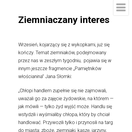
Ziemniaczany interes
Wrzesień, kojarzący się z wykopkami, już się
kończy. Temat ziemniaków, podejmowany
przez nas w zeszłym tygodniu, pojawia się w
innym jeszcze fragmencie „Pamiętników
włościanina” Jana Słomki:
„Chłopi handlem zupełnie się nie zajmowali,
uważali go za zajęcie żydowskie, na którem —
jak mówili — tylko żyd wyjść może. Handlu się
wstydzili i wyśmialiby chłopa, który by chciał
handlować. Przywozili tylko i przynosili na targ
do miasta: zboże, ziemniaki, kaszę, jarzyny,