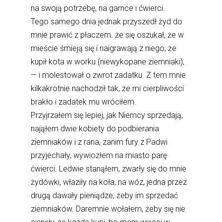
na swoją potrzebę, na garnce i ćwierci.
Tego samego dnia jednak przyszedł żyd do
mnie prawić z płaczem. że się oszukał, że w
mieście śmieją się i naigrawają z niego, że
kupił kota w worku (niewykopane ziemniaki),
— i molestował o zwrot zadatku. Z tem mnie
kilkakrotnie nachodził tak, że mi cierpliwości
brakło i zadatek mu wróciłem.
Przyjrzałem się lepiej, jak Niemcy sprzedają,
nająłem dwie kobiety do podbierania
ziemniaków i z rana, zanim fury z Padwi
przyjechały, wywiozłem na miasto parę
ćwierci. Ledwie stanąłem, zwarły się do mnie
żydówki, właziły na koła, na wóz, jedna przez
drugą dawały pieniądze, żeby im sprzedać
ziemniaków. Daremnie wołałem, żeby się nie