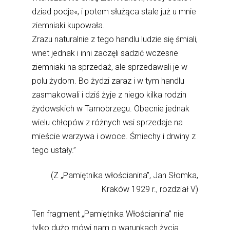
dziad podje«, i potem służąca stale już u mnie
ziemniaki kupowała.
Zrazu naturalnie z tego handlu ludzie się śmiali,
wnet jednak i inni zaczęli sadzić wczesne
ziemniaki na sprzedaż, ale sprzedawali je w
polu żydom. Bo żydzi zaraz i w tym handlu
zasmakowali i dziś żyje z niego kilka rodzin
żydowskich w Tarnobrzegu. Obecnie jednak
wielu chłopów z różnych wsi sprzedaje na
mieście warzywa i owoce. Śmiechy i drwiny z
tego ustały.”
(Z „Pamiętnika włościanina”, Jan Słomka,
Kraków 1929 r., rozdział V)
Ten fragment „Pamiętnika Włościanina” nie
tylko dużo mówi nam o warunkach życia