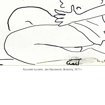
Rysunek tuszem, Jan Stasiowski, Brzeziny, 1977 r.