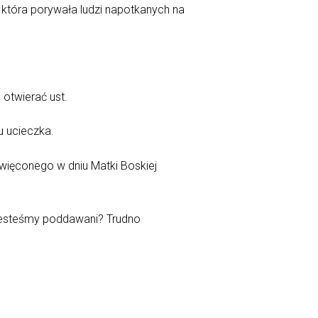
 która porywała ludzi napotkanych na
otwierać ust.
u ucieczka.
święconego w dniu Matki Boskiej
h jesteśmy poddawani? Trudno