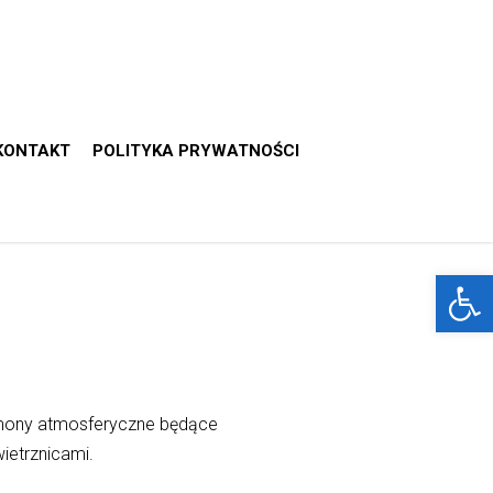
KONTAKT
POLITYKA PRYWATNOŚCI
Otwórz 
emony atmosferyczne będące
ietrznicami.