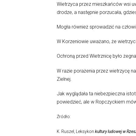
Wietrzyca przez mieszkańców wsi uwa
drodze, a następnie porzucała, gdzi
Mogła również sprowadzić na człowi
W Korzeniowie uważano, że wietrzyca
Ochroną przed Wietrznicę było żegnan
W razie porażenia przez wietrzycę n
Zielnej.
Jak wyglądała ta niebezpieczna isto
powiedzieć, ale w Ropczyckiem mów
Źródło:
K. Ruszel, Leksykon
kultury ludowej w Rze