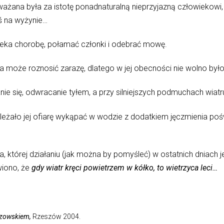
żana była za istotę ponadnaturalną nieprzyjazną człowiekowi,
eś na wyżynie…
eka chorobę, połamać członki i odebrać mowę.
 może roznosić zarazę, dlatego w jej obecności nie wolno było 
ie się, odwracanie tyłem, a przy silniejszych podmuchach wiatr
ależało jej ofiarę wykąpać w wodzie z dodatkiem jęczmienia po
ta, której działaniu (jak można by pomyśleć) w ostatnich dniac
iono, że
gdy wiatr kręci powietrzem w kółko, to wietrzyca leci…
szowskiem,
Rzeszów 2004.