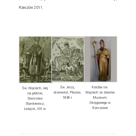
Rzeszów 2011.
Św. Jerzy,
Rzeźba św.
Św. Wojciech, olej
drzeworyt, Płazów,
Wojciech ze zbiorów
na płótnie,
1838 r.
Muzeum
Stanisław
Okręgowego w
Stankiewicz,
Rzeszowie
Leżajsk, XIX w.