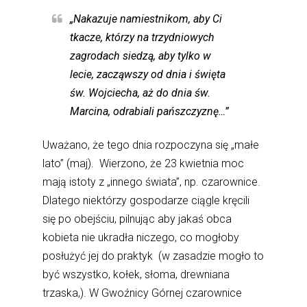
„Nakazuje namiestnikom, aby Ci
tkacze, którzy na trzydniowych
zagrodach siedzą, aby tylko w
lecie, zacząwszy od dnia i święta
św. Wojciecha, aż do dnia św.
Marcina, odrabiali pańszczyznę…”
Uważano, że tego dnia rozpoczyna się „małe
lato” (maj). Wierzono, że 23 kwietnia moc
mają istoty z „innego świata”, np. czarownice.
Dlatego niektórzy gospodarze ciągle kręcili
się po obejściu, pilnując aby jakaś obca
kobieta nie ukradła niczego, co mogłoby
posłużyć jej do praktyk (w zasadzie mogło to
być wszystko, kołek, słoma, drewniana
trzaska,). W Gwoźnicy Górnej czarownice