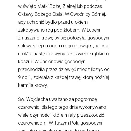
w święto Matki Bożej Zielnej lub podczas
Oktawy Bożego Ciała. W Gwoźnicy Górnej,
aby uchronić bydło przed urokiem,
zakopywano róg pod żłobem. W Lubeni
zmuszano krowę by się położyła, gospodyni
spluwała jej na ogon i rogi i mówiąc: „na psa
urok” a następnie wycierała zwierzę rąbkiem
koszuli. W Jasionowie gospodyni
przechodziła przez dziewięć miedz licząc od
9 do 1, zbierała z każdej trawę, którą później
karmiła krowy.
Św. Wojciecha uważano za pogromcę
czarownic, dlatego tego dnia wykonywano
wiele czynności, które miały przeszkodzić
czarownicom. W Turzym Polu gospodyni
zawijała powązke (ścierkę do cedzenia