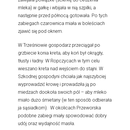
mleka) w gałkę i wbijała w nią szpilki, a
następnie przed północą gotowała. Po tych
zabiegach czarownica miała w boleściach
zjawić się pod oknem.
W Trześniowie gospodarz przeciągał po
grzbiecie konia kreta, aby koń był okrągły,
tłusty i ładny. W Ropczycach w tym celu
wieszano kreta nad wejściem do stajni. W
Szkodnej gospodyni chciała jak najszybciej
wyprowadzić krowę i prowadziła ją po
miedzach dookoła swoich pól – aby mleko
miało dużo śmietany (w ten sposób odbierała
ja sąsiadkom). W okolicach Przeworska
podobne zabiegi miały spowodować dobry
udój oraz wydajność masła.