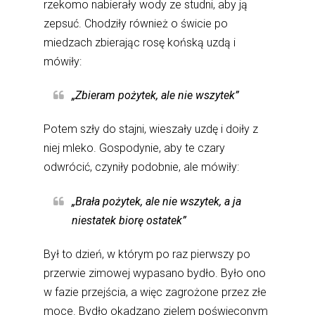
rzekomo nabierały wody ze studni, aby ją
zepsuć. Chodziły również o świcie po
miedzach zbierając rosę końską uzdą i
mówiły:
„Zbieram pożytek, ale nie wszytek”
Potem szły do stajni, wieszały uzdę i doiły z
niej mleko. Gospodynie, aby te czary
odwrócić, czyniły podobnie, ale mówiły:
„Brała pożytek, ale nie wszytek, a ja
niestatek biorę ostatek”
Był to dzień, w którym po raz pierwszy po
przerwie zimowej wypasano bydło. Było ono
w fazie przejścia, a więc zagrożone przez złe
moce. Bydło okadzano zielem poświęconym