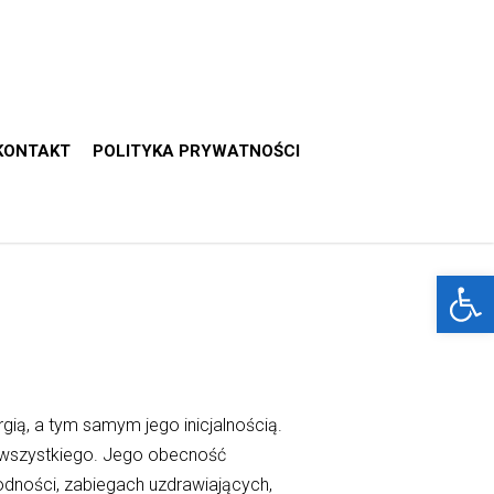
KONTAKT
POLITYKA PRYWATNOŚCI
Otwórz 
gią, a tym samym jego inicjalnością.
h wszystkiego. Jego obecność
odności, zabiegach uzdrawiających,