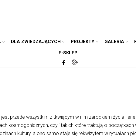
A
DLA ZWIEDZAJĄCYCH
PROJEKTY
GALERIA
E-SKLEP
jest przede wszystkim z tkwiącym w nim zarodkiem życia i ener
ach kosmogonicznych, czyli takich które traktują o początkac
zinach kultury, a ono samo staje się rekwizytem w rytuałach pł