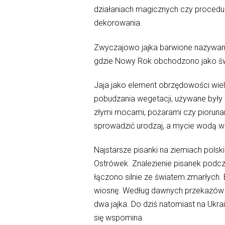
działaniach magicznych czy procedur
dekorowania.
Zwyczajowo jajka barwione nazywany p
gdzie Nowy Rok obchodzono jako św
Jaja jako element obrzędowości wiel
pobudzania wegetacji, używane były 
złymi mocami, pożarami czy piorunam
sprowadzić urodzaj, a mycie wodą w 
Najstarsze pisanki na ziemiach pols
Ostrówek. Znalezienie pisanek podc
łączono silnie ze światem zmarłych.
wiosnę. Według dawnych przekazów 
dwa jajka. Do dziś natomiast na Ukra
się wspomina.