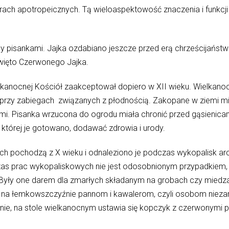
ach apotropeicznych. Tą wieloaspektowość znaczenia i funkcji 
isankami. Jajka ozdabiano jeszcze przed erą chrześcijaństwa, m
ięto Czerwonego Jajka.
kanocnej Kościół zaakceptował dopiero w XII wieku. Wielkanoc
przy zabiegach związanych z płodnością. Zakopane w ziemi mia
i. Pisanka wrzucona do ogrodu miała chronić przed gąsienicam
której je gotowano, dodawać zdrowia i urody.
kich pochodzą z X wieku i odnaleziono je podczas wykopalisk ar
zas prac wykopaliskowych nie jest odosobnionym przypadkiem,
 Były one darem dla zmarłych składanym na grobach czy miedza
na łemkowszczyźnie pannom i kawalerom, czyli osobom niez
inie, na stole wielkanocnym ustawia się kopczyk z czerwonymi p