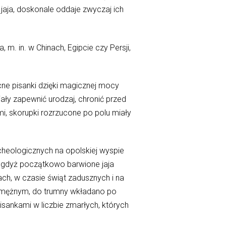
jaja, doskonale oddaje zwyczaj ich
. in. w Chinach, Egipcie czy Persji,
ne pisanki dzięki magicznej mocy
ły zapewnić urodzaj, chronić przed
i, skorupki rozrzucone po polu miały
cheologicznych na opolskiej wyspie
 gdyż początkowo barwione jaja
ch, w czasie świąt zadusznych i na
amężnym, do trumny wkładano po
isankami w liczbie zmarłych, których