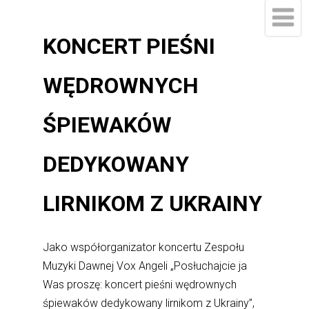
KONCERT PIEŚNI
WĘDROWNYCH
ŚPIEWAKÓW
DEDYKOWANY
LIRNIKOM Z UKRAINY
Jako współorganizator koncertu Zespołu
Muzyki Dawne
j Vox Angeli
„Posłuchajcie ja
Was proszę: koncert pieśni wędrownych
śpiewaków dedykowany lirnikom z Ukrainy”,