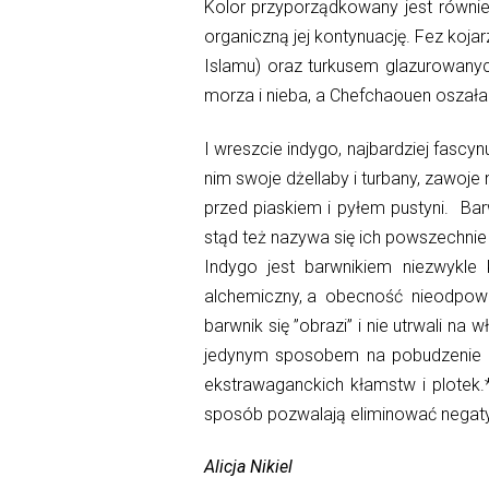
Kolor przyporządkowany jest równi
organiczną jej kontynuację. Fez kojar
Islamu) oraz turkusem glazurowanyc
morza i nieba, a Chefchaouen oszałam
I wreszcie indygo, najbardziej fascy
nim swoje dżellaby i turbany, zawoje 
przed piaskiem i pyłem pustyni. Ba
stąd też nazywa się ich powszechnie „
Indygo jest barwnikiem niezwykle
alchemiczny, a obecność nieodpow
barwnik się ”obrazi” i nie utrwali na
jedynym sposobem na pobudzenie up
ekstrawaganckich kłamstw i plotek.
sposób pozwalają eliminować negaty
Alicja Nikiel