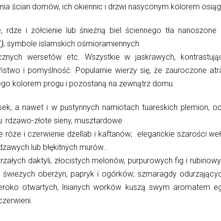
ia ścian domów, ich okiennic i drzwi nasyconym kolorem osi
óże, rdze i żółcienie lub śnieżną biel ściennego tła nanosz
”
)
, symbole islamskich ośmioramiennych
icznych wersetów etc. Wszystkie w jaskrawych, kontrastuj
wo i pomyślność. Popularnie wierzy się, że zauroczone atrak
tego kolorem progu i pozostaną na zewnątrz domu.
osek, a nawet i w pustynnych namiotach tuareskich plemion, 
u: rdzawo-złote sieny, musztardowe
we róże i czerwienie dżellab i kaftanów; eleganckie szarości we
rdzawych lub błękitnych murów…
ałych daktyli, złocistych melonów, purpurowych fig i rubinowy
lenie świeżych oberżyn, papryk i ogórków; szmaragdy odurzając
szeroko otwartych, lnianych worków kuszą swym aromatem e
czerwieni.