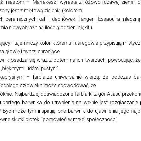
eż miastom – Marrakesz wyrasta z różowo-rdzawej ziemi i od
zony jest z miętową zielenią (kolorem
h ceramicznych kafli i dachówek. Tanger i Essaouira mleczną b
ia niewyobrażalną ilością odcieni błękitu.
nujący i tajemniczy kolor, któremu Tuaregowie przypisują mist
na głowię i twarz, chroniące
rwnik osadza się wraz z potem na ich twarzach, powodując, że 
błękitnymi ludźmi pustyni”.
 kapryśnym – farbiarze uniwersalnie wierzą, że podczas ba
iedniego człowieka może spowodować, że
 włóknie. Najbardziej doświadczone farbiarki z gór Atlasu przeko
artego barwnika do utrwalenia na wełnie jest rozgłaszanie 
* Być może tym inspirują one barwnik do ujawnienia jego najp
wne skutki plotek i pomówień w małej społeczności.