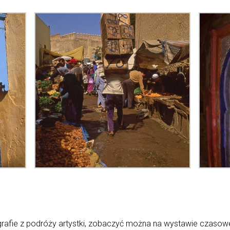
otografie z podróży artystki, zobaczyć można na wystawie czasow