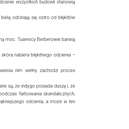
cienie wszystkich budowli stanowią
ielą odcinają się ostro od błękitów
yczną moc. Tuarescy Berberowie barwią
skóra nabiera błękitnego odcienia –
rwienia nim wełny zachodzi proces
nane są, że indygo posiada duszę i, że
podczas farbowania skandalicznych,
iękniejszego odcienia, a może w ten