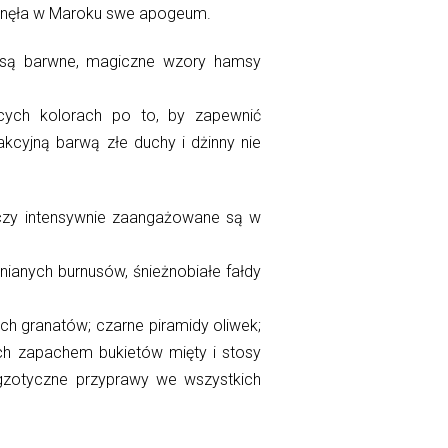
ągnęła w Maroku swe apogeum.
one są barwne, magiczne wzory hamsy
ących kolorach po to, by zapewnić
cyjną barwą złe duchy i dżinny nie
oczy intensywnie zaangażowane są w
łnianych burnusów, śnieżnobiałe fałdy
ch granatów; czarne piramidy oliwek;
ych zapachem bukietów mięty i stosy
gzotyczne przyprawy we wszystkich