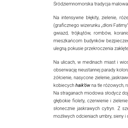
Śródziemnomorska tradycja malowan
Na intensywne błękity, zielenie, r
(graficznego wizerunku „dłoni Fatimy
gwiazd, trójkątów, rombów, koran
mieszkańcom budynków bezpieczeńst
ulegną pokusie przekroczenia zaklę
Na ulicach, w medinach miast i wi
obserwację nieustannej parady kolor
żółcienie, nasycone zielenie, jaskra
kobiecych
haik’ów
na tle różowych, 
Na straganach miodowa słodycz dojrz
głębokie fiolety, czerwienie i zie
słonecznie jaskrawych cytryn. Z 
możliwych odcieniach umbry, sieny i 