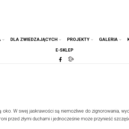
A
DLA ZWIEDZAJĄCYCH
PROJEKTY
GALERIA
E-SKLEP
ją oko. W swej jaskrawości są niemożliwe do zignorowania, wyd
roni przed złymi duchami i jednocześnie może przynieść szczęś