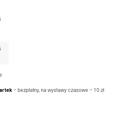
5
5
ł
artek
– bezpłatny, na wystawy czasowe – 10 zł