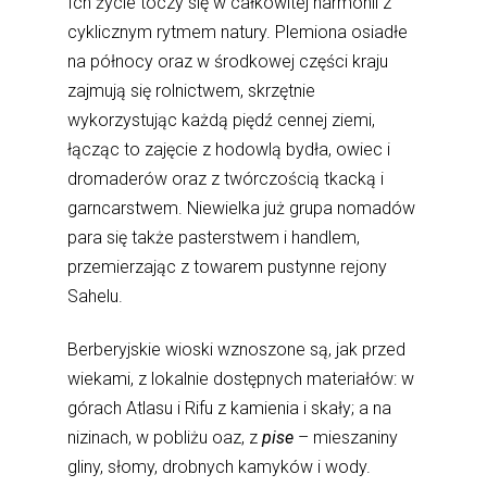
Ich życie toczy się w całkowitej harmonii z
cyklicznym rytmem natury. Plemiona osiadłe
na północy oraz w środkowej części kraju
zajmują się rolnictwem, skrzętnie
wykorzystując każdą piędź cennej ziemi,
łącząc to zajęcie z hodowlą bydła, owiec i
dromaderów oraz z twórczością tkacką i
garncarstwem. Niewielka już grupa nomadów
para się także pasterstwem i handlem,
przemierzając z towarem pustynne rejony
Sahelu.
Berberyjskie wioski wznoszone są, jak przed
wiekami, z lokalnie dostępnych materiałów: w
górach Atlasu i Rifu z kamienia i skały; a na
nizinach, w pobliżu oaz, z
pise
– mieszaniny
gliny, słomy, drobnych kamyków i wody.