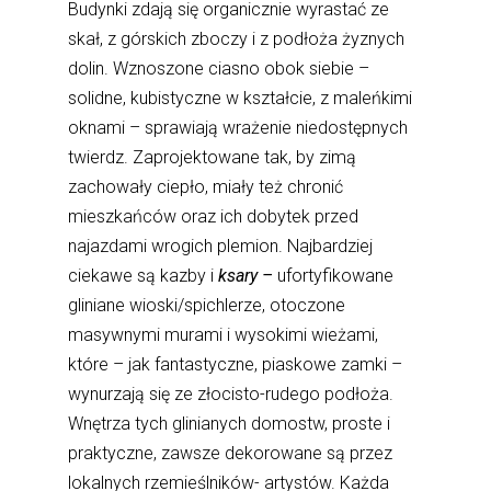
Budynki zdają się organicznie wyrastać ze
skał, z górskich zboczy i z podłoża żyznych
dolin. Wznoszone ciasno obok siebie –
solidne, kubistyczne w kształcie, z maleńkimi
oknami – sprawiają wrażenie niedostępnych
twierdz. Zaprojektowane tak, by zimą
zachowały ciepło, miały też chronić
mieszkańców oraz ich dobytek przed
najazdami wrogich plemion. Najbardziej
ciekawe są kazby i
ksary –
ufortyfikowane
gliniane wioski/spichlerze, otoczone
masywnymi murami i wysokimi wieżami,
które – jak fantastyczne, piaskowe zamki –
wynurzają się ze złocisto-rudego podłoża.
Wnętrza tych glinianych domostw, proste i
praktyczne, zawsze dekorowane są przez
lokalnych rzemieślników- artystów. Każda