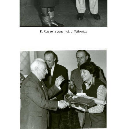
K. Ruszel z żoną, fot. J. Witowicz