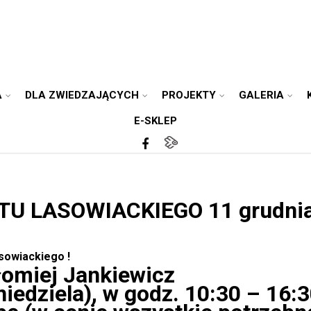
A
DLA ZWIEDZAJĄCYCH
PROJEKTY
GALERIA
E-SKLEP
U LASOWIACKIEGO 11 grudnia
sowiackiego !
łomiej Jankiewicz
iedziela), w godz. 10:30 – 16: