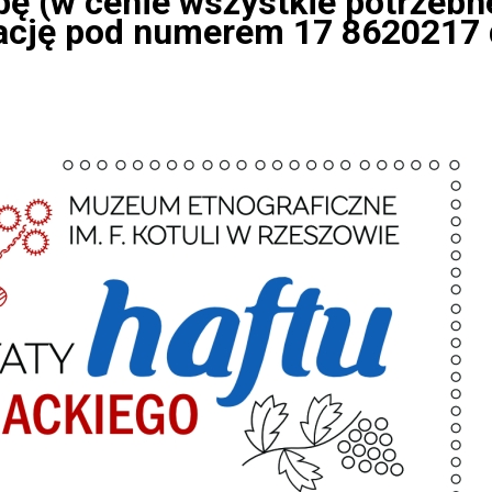
bę (w cenie wszystkie potrzebn
ację pod numerem 17 8620217 d