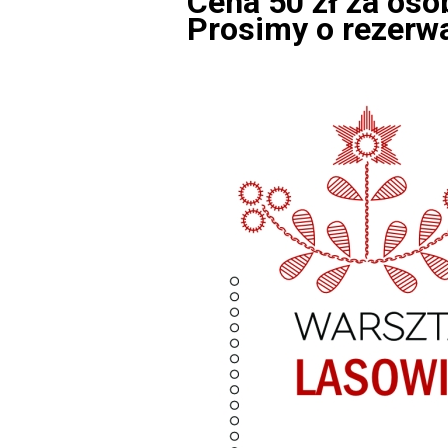
Cena 50 zł za oso
Prosimy o rezerw