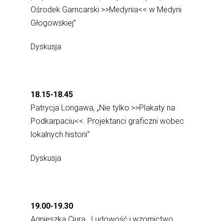
Ośrodek Garncarski >>Medynia<< w Medyni
Głogowskiej”
Dyskusja
18.15-18.45
Patrycja Longawa, „Nie tylko >>Plakaty na
Podkarpaciu<<. Projektanci graficzni wobec
lokalnych historii”
Dyskusja
19.00-19.30
Agnieszka Ciura, „Ludowość i wzornictwo