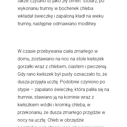
także czytano to jako zły omen. Stolarz, po
wykonaniu trumny w bochenek chleba
wkładał świeczkę i zapaloną kładł na wieku
trumny, następnie odmawiano modlitwy.
W czasie przebywania ciała zmarłego w
domu, zostawiano na noc na stole kieliszek
gorzałki wraz z chlebem, ciastem i pieczenią.
Gdy rano kieliszek był pusty oznaczało to, że
dusza przyjęła ucztę. Podobnie czyniono po
stypie – zapalano świeczkę, która paliła się na
trumnie, stawiano ją na kominie wraz z
kieliszkiem wódki i kromką chleba, w
przekonaniu, że dusza zmarłego przyjdzie w
nocy na ucztę. Chleb w obrzędzie