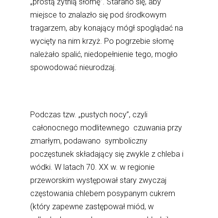
„prostą żytnią słomę”. Starano się, aby
miejsce to znalazło się pod środkowym
tragarzem, aby konający mógł spoglądać na
wycięty na nim krzyż. Po pogrzebie słomę
należało spalić, niedopełnienie tego, mogło
spowodować nieurodzaj.
Podczas tzw. „pustych nocy”, czyli
całonocnego modlitewnego czuwania przy
zmarłym, podawano symboliczny
poczęstunek składający się zwykle z chleba i
wódki. W latach 70. XX w. w regionie
przeworskim występował stary zwyczaj
częstowania chlebem posypanym cukrem
(który zapewne zastępował miód, w