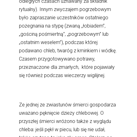
odległych czasach uznawany za składnik
rytualny). Innym zwyczajem pogrzebowym
było zapraszanie uczestników ostatniego
pożegnania na stypę (zwaną „łobiadem”,
„gościną pośmiertną”, „pogrzebowym” lub
„ostatnim weselem”), podczas której
podawano chleb, twaróg z kminkiem i wódkę.
Czasem przygotowywano potrawy,
przeznaczone dla zmarłych, które pojawiały
się również podczas wieczerzy wigilijnej.
Ze jednej ze zwiastunów śmierci gospodarza
uważano pęknięcie dzieży chlebowej. O
przyszłej śmierci wróżono także z wyglądu
chleba: jeśli pękł w piecu, lub się nie udał,