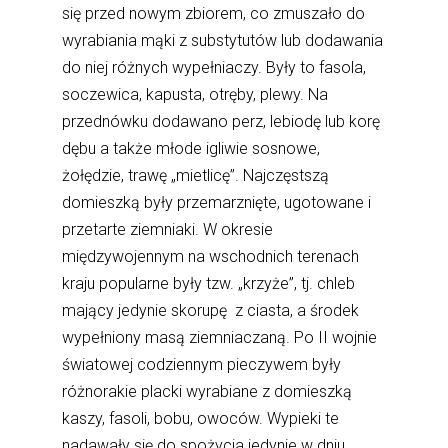
się przed nowym zbiorem, co zmuszało do
wyrabiania mąki z substytutów lub dodawania
do niej różnych wypełniaczy. Były to fasola,
soczewica, kapusta, otręby, plewy. Na
przednówku dodawano perz, lebiodę lub korę
dębu a także młode igliwie sosnowe,
żołędzie, trawę „mietlicę”. Najczęstszą
domieszką były przemarznięte, ugotowane i
przetarte ziemniaki. W okresie
międzywojennym na wschodnich terenach
kraju popularne były tzw. „krzyże”, tj. chleb
mający jedynie skorupę z ciasta, a środek
wypełniony masą ziemniaczaną. Po II wojnie
światowej codziennym pieczywem były
różnorakie placki wyrabiane z domieszką
kaszy, fasoli, bobu, owoców. Wypieki te
nadawały się do spożycia jedynie w dniu