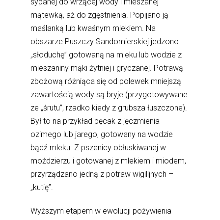
sypanej do wrzącej wody i mieszanej
mątewką, aż do zgęstnienia. Popijano ją
maślanką lub kwaśnym mlekiem. Na
obszarze Puszczy Sandomierskiej jedzono
„słoduchę” gotowaną na mleku lub wodzie z
mieszaniny mąki żytniej i gryczanej. Potrawą
zbożową różniąca się od polewek mniejszą
zawartością wody są bryje (przygotowywane
ze „śrutu”, rzadko kiedy z grubsza łuszczone).
Był to na przykład pęcak z jęczmienia
ozimego lub jarego, gotowany na wodzie
bądź mleku. Z pszenicy obłuskiwanej w
moździerzu i gotowanej z mlekiem i miodem,
przyrządzano jedną z potraw wigilijnych –
„kutię”.
Wyższym etapem w ewolucji pożywienia