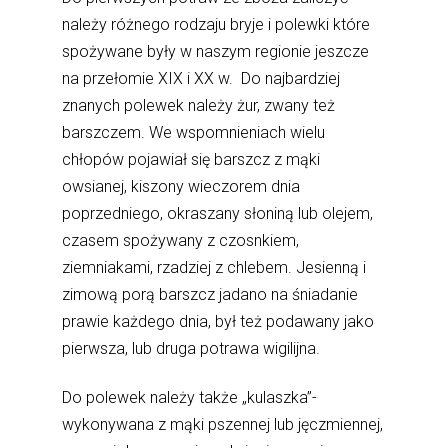
należy różnego rodzaju bryje i polewki które
spożywane były w naszym regionie jeszcze
na przełomie XIX i XX w. Do najbardziej
znanych polewek należy żur, zwany też
barszczem. We wspomnieniach wielu
chłopów pojawiał się barszcz z mąki
owsianej, kiszony wieczorem dnia
poprzedniego, okraszany słoniną lub olejem,
czasem spożywany z czosnkiem,
ziemniakami, rzadziej z chlebem. Jesienną i
zimową porą barszcz jadano na śniadanie
prawie każdego dnia, był też podawany jako
pierwsza, lub druga potrawa wigilijna.
Do polewek należy także „kulaszka”-
wykonywana z mąki pszennej lub jęczmiennej,